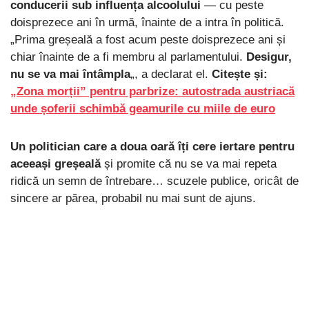
conducerii sub influența alcoolului
— cu peste
doisprezece ani în urmă, înainte de a intra în politică.
„Prima greșeală a fost acum peste doisprezece ani și
chiar înainte de a fi membru al parlamentului.
Desigur,
nu se va mai întâmpla
„, a declarat el.
Citește și:
„Zona morții” pentru parbrize: autostrada austriacă
unde șoferii schimbă geamurile cu miile de euro
Un politician care a doua oară îți cere iertare pentru
aceeași greșeală
și promite că nu se va mai repeta
ridică un semn de întrebare… scuzele publice, oricât de
sincere ar părea, probabil nu mai sunt de ajuns.