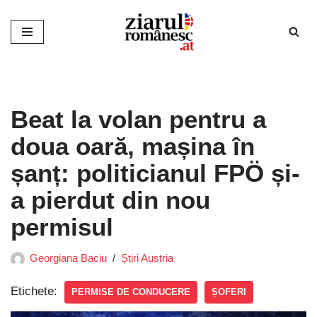
Sari
la
conținut
Beat la volan pentru a
doua oară, mașina în
șanț: politicianul FPÖ și-
a pierdut din nou
permisul
Georgiana Baciu
Știri Austria
Etichete:
PERMISE DE CONDUCERE
ȘOFERI