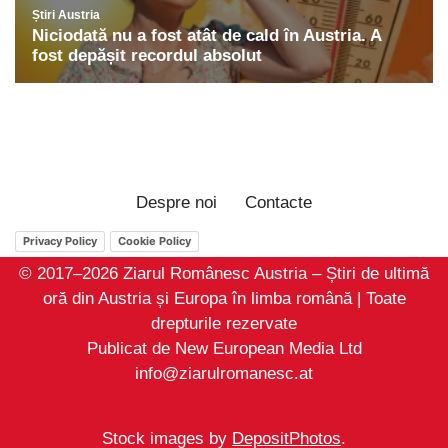
Despre noi
Contacte
Privacy Policy
Cookie Policy
© 2017–2026 Ziarul Românesc Austria – Știri de ultimă
oră din Austria și Europa în limba română | Toate
drepturile rezervate
Publicat de New European Media Ltd
info@ziarulromanesc.at
Stock images by
DepositPhotos
.