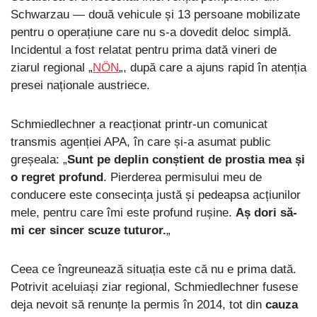
Schwarzau — două vehicule și 13 persoane mobilizate
pentru o operațiune care nu s-a dovedit deloc simplă.
Incidentul a fost relatat pentru prima dată vineri de
ziarul regional „
NÖN
„, după care a ajuns rapid în atenția
presei naționale austriece.
Schmiedlechner a reacționat printr-un comunicat
transmis agenției APA, în care și-a asumat public
greșeala: „
Sunt pe deplin conștient de prostia mea și
o regret profund
. Pierderea permisului meu de
conducere este consecința justă și pedeapsa acțiunilor
mele, pentru care îmi este profund rușine.
Aș dori să-
mi cer sincer scuze tuturor.
„
Ceea ce îngreunează situația este că nu e prima dată.
Potrivit aceluiași ziar regional, Schmiedlechner fusese
deja nevoit să renunțe la permis în 2014, tot din
cauza