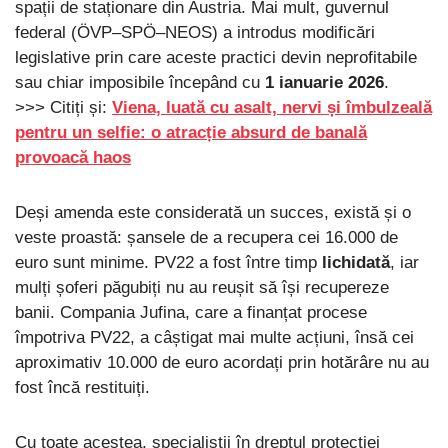
spații de staționare din Austria. Mai mult, guvernul
federal (ÖVP–SPÖ–NEOS) a introdus modificări
legislative prin care aceste practici devin neprofitabile
sau chiar imposibile începând cu
1 ianuarie 2026
.
>>> Citiți și:
Viena, luată cu asalt, nervi și îmbulzeală
pentru un selfie: o atracție absurd de banală
provoacă haos
Deși amenda este considerată un succes, există și o
veste proastă: șansele de a recupera cei 16.000 de
euro sunt minime. PV22 a fost între timp
lichidată
, iar
mulți șoferi păgubiți nu au reușit să își recupereze
banii. Compania Jufina, care a finanțat procese
împotriva PV22, a câștigat mai multe acțiuni, însă cei
aproximativ 10.000 de euro acordați prin hotărâre nu au
fost încă restituiți.
Cu toate acestea, specialiștii în dreptul protecției