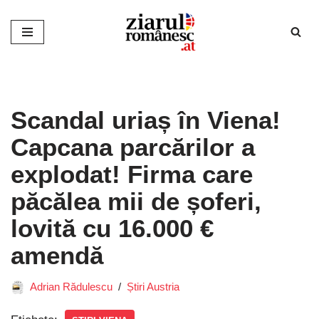
Sari
la
conținut
Scandal uriaș în Viena!
Capcana parcărilor a
explodat! Firma care
păcălea mii de șoferi,
lovită cu 16.000 €
amendă
Adrian Rădulescu
Știri Austria