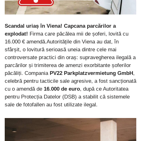
Scandal uriaș în Viena! Capcana parcărilor a
explodat!
Firma care păcălea mii de șoferi, lovită cu
16.000 € amendă.Autoritățile din Viena au dat, în
sfârșit, o lovitură serioasă uneia dintre cele mai
controversate practici din oraș: supravegherea ilegală a
parcărilor și trimiterea de amenzi exorbitante șoferilor
păcăliți. Compania
PV22 Parkplatzvermietung GmbH
,
celebră pentru tacticile sale agresive, a fost sancționată
cu o amendă de
16.000 de euro
, după ce Autoritatea
pentru Protecția Datelor (DSB) a stabilit că sistemele
sale de fotofallen au fost utilizate ilegal.