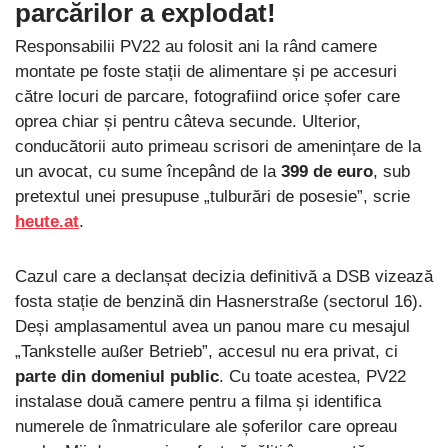
parcărilor a explodat!
Responsabilii PV22 au folosit ani la rând camere
montate pe foste stații de alimentare și pe accesuri
către locuri de parcare, fotografiind orice șofer care
oprea chiar și pentru câteva secunde. Ulterior,
conducătorii auto primeau scrisori de amenințare de la
un avocat, cu sume începând de la
399 de euro
, sub
pretextul unei presupuse „tulburări de posesie”, scrie
heute.at
.
Cazul care a declanșat decizia definitivă a DSB vizează
fosta stație de benzină din Hasnerstraße (sectorul 16).
Deși amplasamentul avea un panou mare cu mesajul
„Tankstelle außer Betrieb”, accesul nu era privat, ci
parte din domeniul public
. Cu toate acestea, PV22
instalase două camere pentru a filma și identifica
numerele de înmatriculare ale șoferilor care opreau