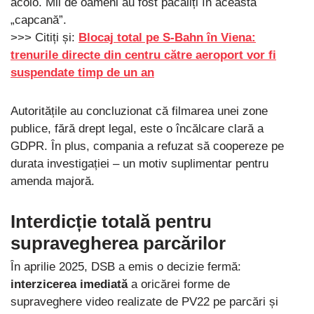
acolo. Mii de oameni au fost păcăliți în această
„capcană”.
>>> Citiți și:
Blocaj total pe S-Bahn în Viena:
trenurile directe din centru către aeroport vor fi
suspendate timp de un an
Autoritățile au concluzionat că filmarea unei zone
publice, fără drept legal, este o încălcare clară a
GDPR. În plus, compania a refuzat să coopereze pe
durata investigației – un motiv suplimentar pentru
amenda majoră.
Interdicție totală pentru
supravegherea parcărilor
În aprilie 2025, DSB a emis o decizie fermă:
interzicerea imediată
a oricărei forme de
supraveghere video realizate de PV22 pe parcări și