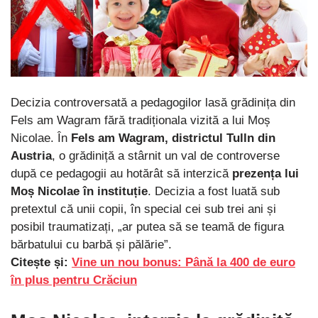
Decizia controversată a pedagogilor lasă grădinița din
Fels am Wagram fără tradiționala vizită a lui Moș
Nicolae. În
Fels am Wagram, districtul Tulln din
Austria
, o grădiniță a stârnit un val de controverse
după ce pedagogii au hotărât să interzică
prezența lui
Moș Nicolae în instituție
. Decizia a fost luată sub
pretextul că unii copii, în special cei sub trei ani și
posibil traumatizați, „ar putea să se teamă de figura
bărbatului cu barbă și pălărie”.
Citește și:
Vine un nou bonus: Până la 400 de euro
în plus pentru Crăciun