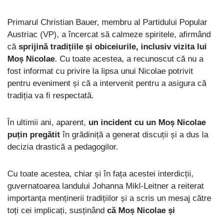
Primarul Christian Bauer, membru al Partidului Popular
Austriac (VP), a încercat să calmeze spiritele, afirmând
că
sprijină tradițiile și obiceiurile, inclusiv vizita lui
Moș Nicolae
. Cu toate acestea, a recunoscut că nu a
fost informat cu privire la lipsa unui Nicolae potrivit
pentru eveniment și că a intervenit pentru a asigura că
tradiția va fi respectată.
În ultimii ani, aparent,
un incident cu un Moș Nicolae
puțin pregătit
în grădiniță a generat discuții și a dus la
decizia drastică a pedagogilor.
Cu toate acestea, chiar și în fața acestei interdicții,
guvernatoarea landului Johanna Mikl-Leitner a reiterat
importanța menținerii tradițiilor și a scris un mesaj către
toți cei implicați, susținând
că Moș Nicolae și