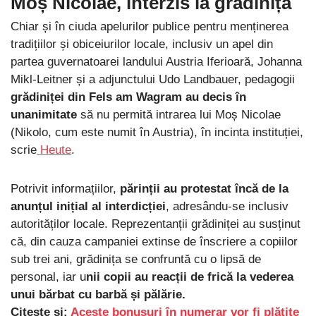
Moș Nicolae, interzis la grădiniță
Chiar și în ciuda apelurilor publice pentru menținerea
tradițiilor și obiceiurilor locale, inclusiv un apel din
partea guvernatoarei landului Austria Iferioară, Johanna
Mikl-Leitner și a adjunctului Udo Landbauer, pedagogii
grădiniței din Fels am Wagram
au decis în
unanimitate
să nu permită intrarea lui Moș Nicolae
(Nikolo, cum este numit în Austria), în incinta instituției,
scrie
Heute
.
Potrivit informațiilor,
părinții au protestat încă de la
anunțul inițial al interdicției
, adresându-se inclusiv
autorităților locale. Reprezentanții grădiniței au susținut
că, din cauza campaniei extinse de înscriere a copiilor
sub trei ani, grădinița se confruntă cu o lipsă de
personal, iar u
nii copii au reacții de frică la vederea
unui bărbat cu barbă și pălărie.
Citește și:
Aceste bonusuri în numerar vor fi plătite