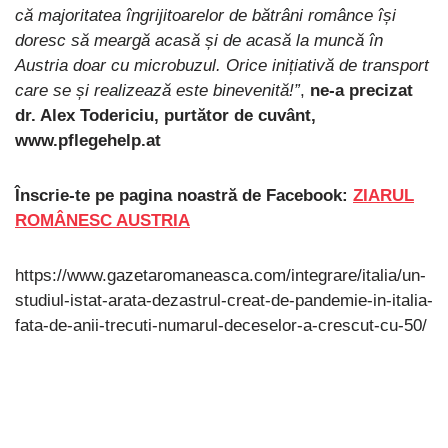
că majoritatea îngrijitoarelor de bătrâni românce își
doresc să meargă acasă și de acasă la muncă în
Austria doar cu microbuzul. Orice inițiativă de transport
care se și realizează este binevenită!”
,
ne-a precizat
dr. Alex Todericiu, purtător de cuvânt,
www.pflegehelp.at
Înscrie-te pe pagina noastră de Facebook:
ZIARUL
ROMÂNESC AUSTRIA
https://www.gazetaromaneasca.com/integrare/italia/un-
studiul-istat-arata-dezastrul-creat-de-pandemie-in-italia-
fata-de-anii-trecuti-numarul-deceselor-a-crescut-cu-50/