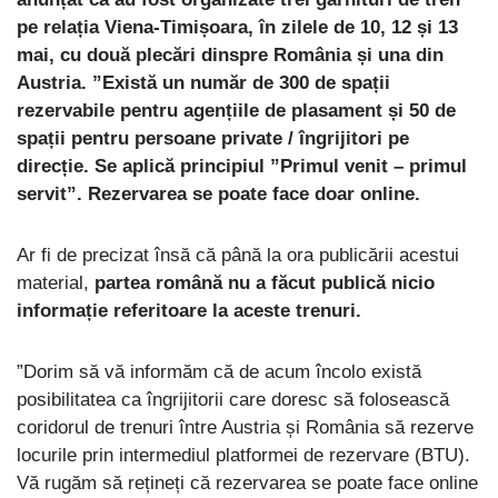
pe relația Viena-Timișoara, în zilele de 10, 12 și 13
mai, cu două plecări dinspre România și una din
Austria. ”Există un număr de 300 de spații
rezervabile pentru agențiile de plasament și 50 de
spații pentru persoane private / îngrijitori pe
direcție. Se aplică principiul ”Primul venit – primul
servit”. Rezervarea se poate face doar online.
Ar fi de precizat însă că până la ora publicării acestui
material,
partea română nu a făcut publică nicio
informație referitoare la aceste trenuri.
”Dorim să vă informăm că de acum încolo există
posibilitatea ca îngrijitorii care doresc să folosească
coridorul de trenuri între Austria și România să rezerve
locurile prin intermediul platformei de rezervare (BTU).
Vă rugăm să rețineți că rezervarea se poate face online