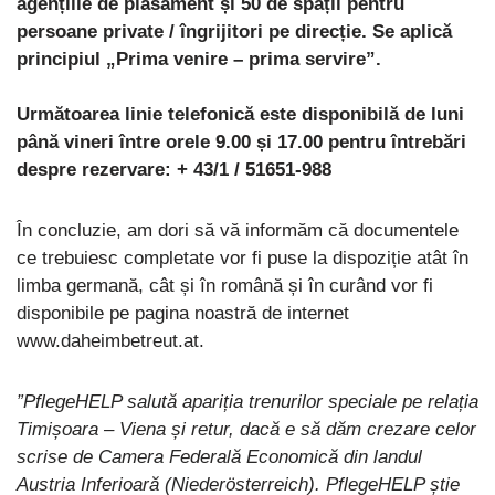
agențiile de plasament și 50 de spații pentru
persoane private / îngrijitori pe direcție. Se aplică
principiul „Prima venire – prima servire”.
Următoarea linie telefonică este disponibilă de luni
până vineri între orele 9.00 și 17.00 pentru întrebări
despre rezervare: + 43/1 / 51651-988
În concluzie, am dori să vă informăm că documentele
ce trebuiesc completate vor fi puse la dispoziție atât în ​​
limba germană, cât și în română și în curând vor fi
disponibile pe pagina noastră de internet
www.daheimbetreut.at.
”PflegeHELP salută apariția trenurilor speciale pe relația
Timișoara – Viena și retur, dacă e să dăm crezare celor
scrise de Camera Federală Economică din landul
Austria Inferioară (Niederösterreich). PflegeHELP știe