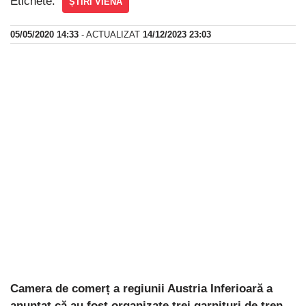
Etichete:
ȘTIRI VIENA
05/05/2020 14:33
- ACTUALIZAT
14/12/2023 23:03
Camera de comerț a regiunii Austria Inferioară a
anunțat că au fost organizate trei garnituri de tren