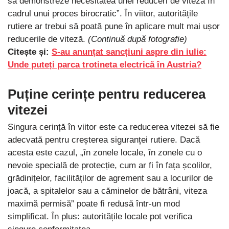
să demonstreze necesitatea unei reduceri de viteză în
cadrul unui proces birocratic”. În viitor, autoritățile
rutiere ar trebui să poată pune în aplicare mult mai ușor
reducerile de viteză.
(Continuă după fotografie)
Citește și:
S-au anunțat sancțiuni aspre din iulie:
Unde puteți parca trotineta electrică în Austria?
Puține cerințe pentru reducerea
vitezei
Singura cerință în viitor este ca reducerea vitezei să fie
adecvată pentru creșterea siguranței rutiere. Dacă
acesta este cazul, „în zonele locale, în zonele cu o
nevoie specială de protecție, cum ar fi în fața școlilor,
grădinițelor, facilităților de agrement sau a locurilor de
joacă, a spitalelor sau a căminelor de bătrâni, viteza
maximă permisă” poate fi redusă într-un mod
simplificat. În plus: autoritățile locale pot verifica