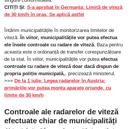
singure conformitatea.
CITIȚI ȘI:
S-a aprobat în Germania: Limită de viteză
de 30 km/h în oraș. Se aplică astfel
Întărim municipalitățile în monitorizarea limitelor de
viteză.
În viitor, municipalitățile vor putea efectua
ele însele controale cu radare de viteză.
Baza pentru
aceasta este o ordonanță de transfer corespunzătoare
de la stat. În viitor, municipalitățile vor putea
efectua
controale cu radare de viteză doar dacă dispun de
propria poliție municipală
„, precizează ministerul.
>>>
De la 1 iulie, Legea radarelor în Austria:
primăriile vor putea monta aparate oriunde, cu
limite de 30 km/h
Controale ale radarelor de viteză
efectuate chiar de municipalități