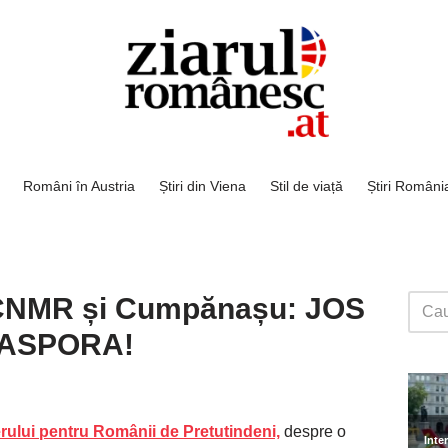
Români în Austria
Știri din Viena
Stil de viață
Știri Români
 CNMR și Cumpănașu: JOS
IASPORA!
rului pentru Românii de Pretutindeni,
despre o