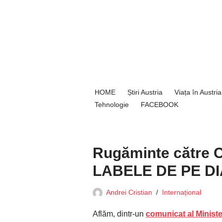
Sari
la
conținut
HOME
Știri Austria
Viața în Austria
Tehnologie
FACEBOOK
Rugăminte către
LABELE DE PE D
Andrei Cristian
Internațional
Aflăm, dintr-un
comunicat al Ministe