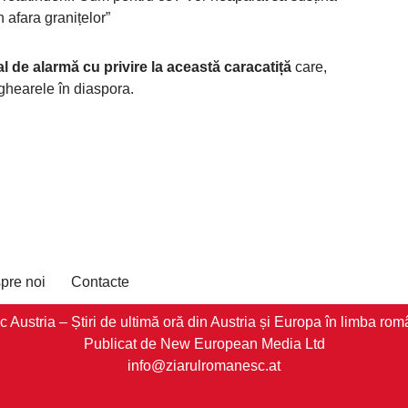
n afara granițelor”
 de alarmă cu privire la această caracatiță
care,
ghearele în diaspora.
pre noi
Contacte
stria – Știri de ultimă oră din Austria și Europa în limba româ
Publicat de New European Media Ltd
info@ziarulromanesc.at