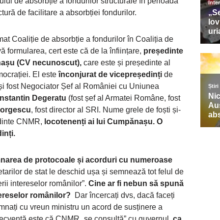
lui de absorbție a fondurilor structurale în perioada
ură de facilitare a absorbției fondurilor.
at Coaliție de absorbție a fondurilor în Coaliția de
formularea, cert este că de la înființare,
președinte
așu (CV necunoscut),
care este și președinte al
ocrației. El este
înconjurat de vicepreședinți
de
u și fost Negociator Șef al României cu Uniunea
nstantin Degeratu
(fost șef al Armatei Române, fost
eorgescu
, fost director al SRI. Nume grele de foști și-
şedinte CNMR,
locotenenți ai lui Cumpănașu. O
inți.
narea de protocoale și acorduri cu numeroase
etarilor de stat le deschid ușa și semnează tot felul de
rii intereselor românilor”.
Cine ar fi nebun să spună
tereselor românilor?
Dar încercați dvs, dacă faceți
mnați cu vreun ministru un acord de susținere a
frecventă este că CNMR „se consultă” cu guvernul,
ca