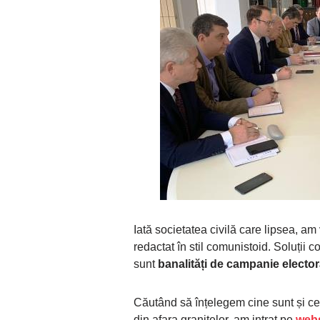
Iată societatea civilă care lipsea, a
redactat în stil comunistoid. Soluții c
sunt
banalități de campanie elector
Căutând să înțelegem cine sunt și ce 
din afara granițelor, am intrat pe
webs