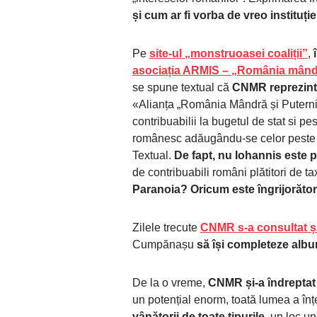
și cum ar fi vorba de vreo instituți
Pe
site-ul „monstruoasei coaliții”
,
asociația ARMIS – „România mândră
se spune textual că
CNMR reprezintă
«Alianța „România Mândră și Puterni
contribuabilii la bugetul de stat si pe
românesc adăugându-se celor peste 
Textual.
De fapt, nu Iohannis este 
de contribuabili români plătitori de 
Paranoia? Oricum este îngrijorător
Zilele trecute
CNMR s-a consultat și
Cumpănașu
să își completeze albu
De la o vreme,
CNMR și-a îndreptat 
un potențial enorm, toată lumea a în
vânătorii de toate tipurile
, un loc u