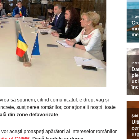
m vrea să spunem, citind comunicatul, e drept vag și
oncrete, susținerea românilor, conaționalii noștri, toate
ală din zone defavorizate.
vor acești proaspeți apărători ai intereselor românilor
ite-ul CNMR.
Dacă laudele ar durea,