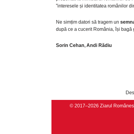
”interesele și identitatea românilor di
Ne simțim datori să tragem un
semnal
după ce a cucerit România, își bagă 
Sorin Cehan, Andi Rădiu
Des
© 2017–2026 Ziarul Românesc Au