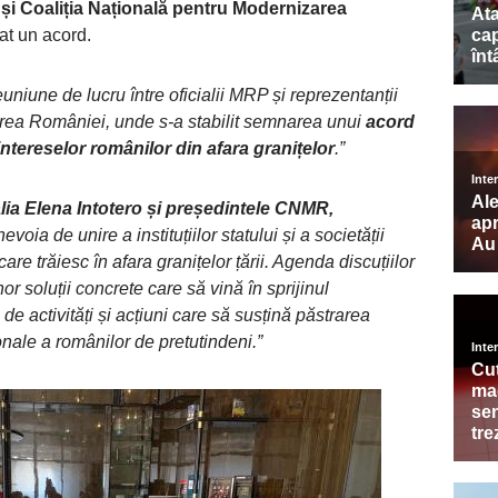
 și Coaliția Națională pentru Modernizarea
at un acord.
uniune de lucru între oficialii MRP și reprezentanții
area României, unde s-a stabilit semnarea unui
acord
intereselor românilor din afara granițelor
.”
alia Elena Intotero și președintele CNMR,
voia de unire a instituțiilor statului și a societății
care trăiesc în afara granițelor țării. Agenda discuțiilor
r soluții concrete care să vină în sprijinul
 de activități și acțiuni care să susțină păstrarea
ționale a românilor de pretutindeni.”