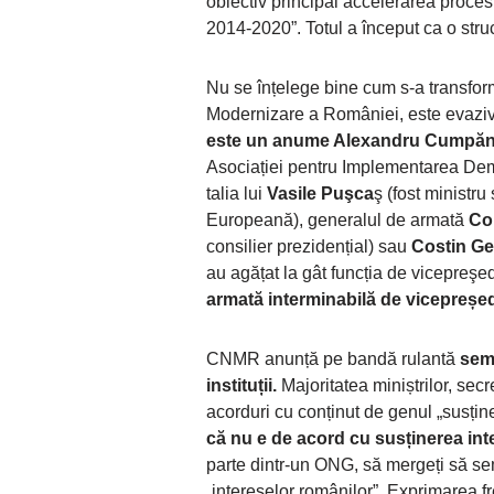
obiectiv principal accelerarea procesu
2014-2020”. Totul a început ca o struct
Nu se înțelege bine cum s-a transform
Modernizare a României, este evazivă 
este un anume Alexandru Cumpăn
Asociației pentru Implementarea Dem
talia lui
Vasile Puşca
ş (fost ministr
Europeană), generalul de armată
Co
consilier prezidențial) sau
Costin G
au agățat la gât funcția de vicepre
armată interminabilă de vicepreșed
CNMR anunță pe bandă rulantă
sem
instituții.
Majoritatea miniștrilor, secr
acorduri cu conținut de genul „susține
că nu e de acord cu susținerea in
parte dintr-un ONG, să mergeți să se
„intereselor românilor”. Exprimarea 