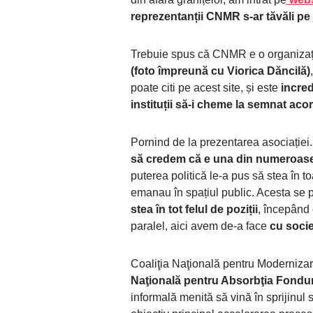
reprezentanții CNMR s-ar tăvăli pe 
Trebuie spus că CNMR e o organizaț
(foto împreună cu Viorica Dăncilă)
poate citi pe acest site, și este
incred
instituții să-i cheme la semnat acor
Pornind de la prezentarea asociației.
să credem că e una din numeroasel
puterea politică le-a pus să stea în t
emanau în spațiul public. Acesta se 
stea în tot felul de poziții
, începând
paralel, aici avem de-a face
cu socie
Coaliţia Naţională pentru Moderniz
Naţională pentru Absorbţia Fonduri
informală menită să vină în sprijinul so