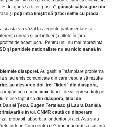
. E de ajuns să-ți iei ”pușca”,
găsești câțiva ghizi de-
grase și
poți intra liniștit să-ți faci selfie cu prada.
a și asta s-a văzut la alegerile parlamentare și
ferența uneori și pot influența altele în țară.
profitat de acest lucru. Pentru unii nu mai reprezintă
SD și partidele naționaliste nu au nicio șansă în
oblemele diasporei.
Au găsit la întâmplare problema
tria și au emis comunicate din care trebuia să rezulte
re, au ales vreo doi, trei ”lideri” din diaspora,
a împărțind cu mărinimie funcții de vicepreședinți pe
ii reiese faptul că
din diaspora, titlul de
 Daniel Țecu, Eugen Terteleac și Laura Daniela
primăvară e în
toi.
CNMR caută cu disperare
za, probabil, absorbția fondurilor și aici. Așa s-au
 Pretutindeni. Cum pentru ce? Vor neapărat să susțină