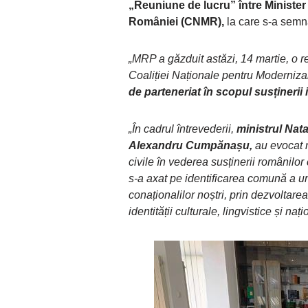
„Reuniune de lucru” între Minister
României (CNMR),
la care s-a semn
„MRP a găzduit astăzi, 14 martie, o re
Coaliției Naționale pentru Moderniz
de parteneriat în scopul susținerii 
„În cadrul întrevederii,
ministrul Nat
Alexandru Cumpănașu,
au evocat ne
civile în vederea susținerii românilor 
s-a axat pe identificarea comună a uno
conaționalilor noștri, prin dezvoltarea
identității culturale, lingvistice și na