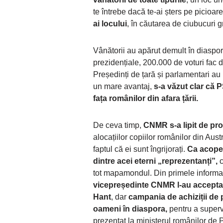
te întrebe dacă te-ai șters pe picioare
ai locului
, în căutarea de ciubucuri 
Vânătorii au apărut demult în diaspor
prezidențiale, 200.000 de voturi fac di
Președinți de țară și parlamentari au 
un mare avantaj,
s-a văzut clar că P
fața românilor din afara țării.
De ceva timp,
CNMR s-a lipit de pr
alocațiilor copiilor românilor din Aus
faptul că ei sunt îngrijorați.
Ca acoperi
dintre acei eterni „reprezentanți”,
c
tot mapamondul. Din primele informat
vicepreședinte CNMR l-au acceptat
Hant
, dar
campania de achiziții de 
oameni în diaspora,
pentru a supervi
prezentat la ministerul românilor de