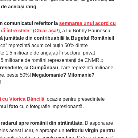
e de același rang.
în comunicatul referitor la
semnarea unui acord cu
 între stele” (Chiar așa!)
, a lui Bobby Păunescu,
 jumătate din contribuabilii la Bugetul României!
ca” reprezintă acum cel puțin 50% dintre
ste 1,5 milioane de angajați în sectorul privat
5 milioane de români reprezentanți de CNMR.»
președinte, ci Cumpănașu,
care reprezintă milioane
taxe, peste 50%!
Megalomanie? Mitomanie?
!
 cu Viorica Dăncilă
, ocazie pentru președintele
mul foto
cu o fotografie impresionantă.
radarul spre românii din străinătate.
Diaspora are
țeles acest lucru, e aproape un
teritoriu virgin pentru
nde poți să intri cu cizmele murdare, fără ca cineva să