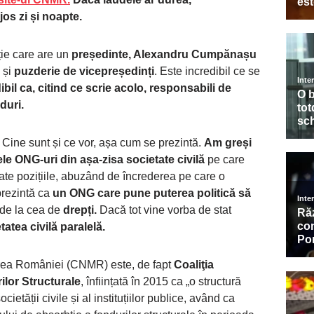
jos zi și noapte.
ie care are un
președinte, Alexandru Cumpănașu
, și
puzderie de vicepreședinți
. Este incredibil ce se
ibil ca, citind ce scrie acolo, responsabili de
duri.
 Cine sunt și ce vor, așa cum se prezintă.
Am greși
e ONG-uri din așa-zisa societate civilă
pe care
oate pozițiile, abuzând de încrederea pe care o
prezintă ca
un ONG care pune puterea politică să
 de la cea de
drepți.
Dacă tot vine vorba de stat
tatea civilă paralelă.
area României (CNMR) este, de fapt
Coaliţia
lor Structurale
, înființată în 2015 ca „o structură
cietății civile și al instituțiilor publice, având ca