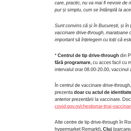
care, practic, nu va mai fi nevoie de 
pur și simplu, cum se întâmplă la ace
Sunt convins că și în București, și în
vaccinare drive-through, maratoane d
important să înțelegem cu toții că es
*
Centrul de tip drive-through
din P
fără programare,
cu acces facil cu m
intervalul orar 08.00-20.00, vaccinul
În centrul de vaccinare drive-throug
prezenta
doar cu actul de identitate
anterior prezentării la vaccinare. Do
covid.gov.ro/chestionar-triaj-vaccinar
Alte centre de tip drive-through în R
hypermarket Remarkt)
, Cluj
(parcarea