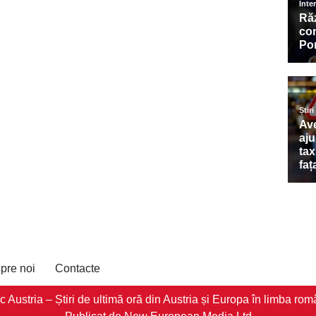
pre noi
Contacte
stria – Știri de ultimă oră din Austria și Europa în limba româ