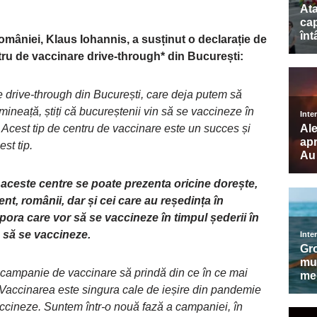
României, Klaus Iohannis, a susținut o declarație de
entru de vaccinare drive-through* din București:
e drive-through din București, care deja putem să
neață, știți că bucureștenii vin să se vaccineze în
 Acest tip de centru de vaccinare este un succes și
st tip.
a aceste centre se poate prezenta oricine dorește,
ent, românii, dar și cei care au reședința în
pora care vor să se vaccineze în timpul șederii în
 să se vaccineze.
 campanie de vaccinare să prindă din ce în ce mai
. Vaccinarea este singura cale de ieșire din pandemie
vaccineze. Suntem într-o nouă fază a campaniei, în