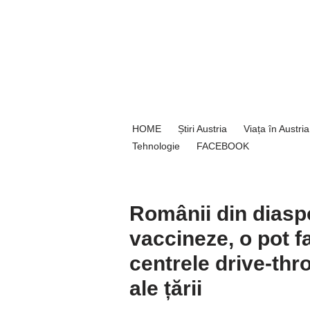
Sari
la
conținut
HOME
Știri Austria
Viața în Austria
Tehnologie
FACEBOOK
Românii din diasp
vaccineze, o pot f
centrele drive-thr
ale țării