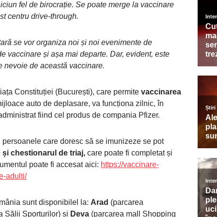
niciun fel de birocrație. Se poate merge la vaccinare
st centru drive-through.
 țară se vor organiza noi și noi evenimente de
e vaccinare și așa mai departe. Dar, evident, este
te nevoie de această vaccinare.
iața Constituției (București), care permite
vaccinarea
ijloace auto de deplasare, va funcționa zilnic, în
 administrat fiind cel produs de compania Pfizer.
h, persoanele care doresc să se imunizeze se pot
 și chestionarul de triaj,
care poate fi completat și
cumentul poate fi accesat aici:
https://vaccinare-
e-adulti/
omânia sunt disponibilel la:
Arad
(parcarea
 Sălii Sporturilor) și
Deva
(parcarea mall Shopping