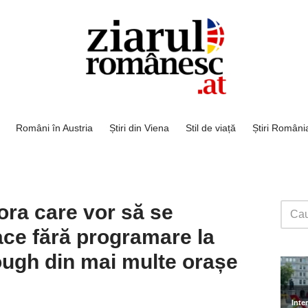
Români în Austria
Știri din Viena
Stil de viață
Știri Români
ora care vor să se
ace fără programare la
ough din mai multe orașe