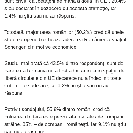
sunt priviţi ca „cetăţeni de mâna a doua’ în UE”, 20,4%
s-au declarat în dezacord cu această afirmaţie, iar
1,4% nu ştiu sau nu au răspuns.
Totodată, majoritatea românilor (50,2%) cred că unele
state europene blochează aderarea României la spaţiul
Schengen din motive economice.
Studiul mai arată că 43,5% dintre respondenţi sunt de
părere că România nu a fost admisă încă în spaţiul de
liberă circulaţie din UE deoarece nu a îndeplinit toate
criteriile de aderare, iar 6,2% nu ştiu sau nu au
răspuns.
Potrivit sondajului, 55,9% dintre români cred că
poluarea din ţară este provocată mai ales de companii
străine, 35% – de companii româneşti, iar 9,1% nu ştiu
sau nu au răspuns.