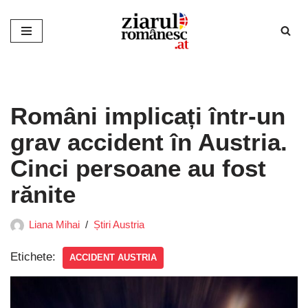
Sari
la
conținut
Români implicați într-un
grav accident în Austria.
Cinci persoane au fost
rănite
Liana Mihai
Știri Austria
Etichete:
ACCIDENT AUSTRIA