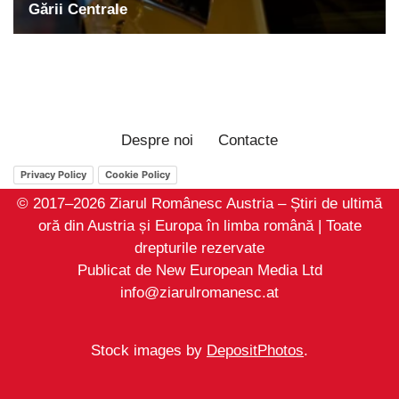
Despre noi
Contacte
Privacy Policy
Cookie Policy
© 2017–2026 Ziarul Românesc Austria – Știri de ultimă
oră din Austria și Europa în limba română | Toate
drepturile rezervate
Publicat de New European Media Ltd
info@ziarulromanesc.at
Stock images by
DepositPhotos
.