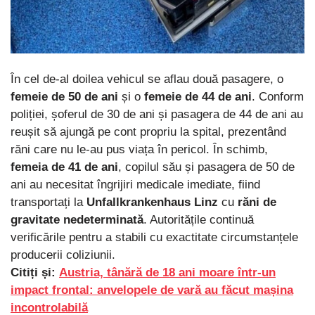
În cel de-al doilea vehicul se aflau două pasagere, o
femeie de 50 de ani
și o
femeie de 44 de ani
. Conform
poliției, șoferul de 30 de ani și pasagera de 44 de ani au
reușit să ajungă pe cont propriu la spital, prezentând
răni care nu le-au pus viața în pericol. În schimb,
femeia de 41 de ani
, copilul său și pasagera de 50 de
ani au necesitat îngrijiri medicale imediate, fiind
transportați la
Unfallkrankenhaus Linz
cu
răni de
gravitate nedeterminată
. Autoritățile continuă
verificările pentru a stabili cu exactitate circumstanțele
producerii coliziunii.
Citiți și:
Austria, tânără de 18 ani moare într-un
impact frontal: anvelopele de vară au făcut mașina
incontrolabilă