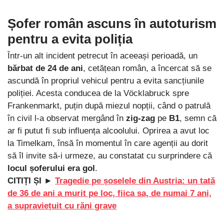
Șofer român ascuns în autoturism
pentru a evita poliția
Într-un alt incident petrecut în aceeași perioadă, un
bărbat de 24 de ani
, cetățean român, a încercat să se
ascundă în propriul vehicul pentru a evita sancțiunile
poliției. Acesta conducea de la Vöcklabruck spre
Frankenmarkt, puțin după miezul nopții, când o patrulă
în civil l-a observat mergând în
zig-zag
pe
B1
, semn că
ar fi putut fi sub influența alcoolului. Oprirea a avut loc
la Timelkam, însă în momentul în care agenții au dorit
să îl invite să-i urmeze, au constatat cu surprindere că
locul șoferului era gol
.
CITIȚI ȘI ►
Tragedie pe șoselele din Austria: un tată
de 36 de ani a murit pe loc, fiica sa, de numai 7 ani,
a supraviețuit cu răni grave