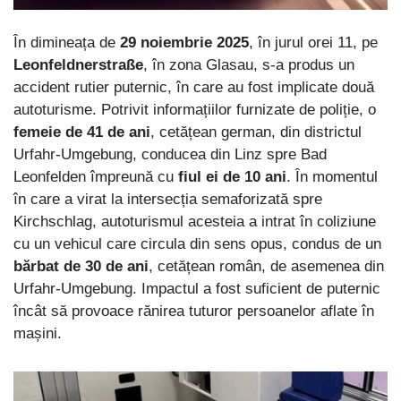
În dimineața de
29 noiembrie 2025
, în jurul orei 11, pe
Leonfeldnerstraße
, în zona Glasau, s-a produs un
accident rutier puternic, în care au fost implicate două
autoturisme. Potrivit informațiilor furnizate de poliție, o
femeie de 41 de ani
, cetățean german, din districtul
Urfahr-Umgebung, conducea din Linz spre Bad
Leonfelden împreună cu
fiul ei de 10 ani
. În momentul
în care a virat la intersecția semaforizată spre
Kirchschlag, autoturismul acesteia a intrat în coliziune
cu un vehicul care circula din sens opus, condus de un
bărbat de 30 de ani
, cetățean român, de asemenea din
Urfahr-Umgebung. Impactul a fost suficient de puternic
încât să provoace rănirea tuturor persoanelor aflate în
mașini.