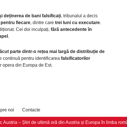
i deținerea de bani falsificați
, tribunalul a decis
pentru fiecare
, dintre care
trei luni cu executare
.
ționat. Cei doi inculpați,
fără antecedente în
apel
.
făcut parte dintr-o rețea mai largă de distribuție de
ile continuă pentru identificarea
falsificatorilor
ar opera din Europa de Est.
pre noi
Contacte
stria – Știri de ultimă oră din Austria și Europa în limba româ