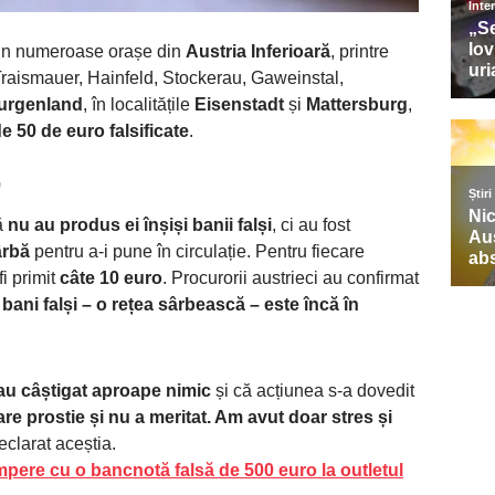
rin numeroase orașe din
Austria Inferioară
, printre
raismauer, Hainfeld, Stockerau, Gaweinstal,
urgenland
, în localitățile
Eisenstadt
și
Mattersburg
,
 50 de euro falsificate
.
”
că
nu au produs ei înșiși banii falși
, ci au fost
ârbă
pentru a-i pune în circulație. Pentru fiecare
fi primit
câte 10 euro
. Procurorii austrieci au confirmat
bani falși – o rețea sârbească – este încă în
au câștigat aproape nimic
și că acțiunea s-a dovedit
are prostie și nu a meritat. Am avut doar stres și
eclarat aceștia.
pere cu o bancnotă falsă de 500 euro la outletul