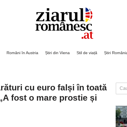
Români în Austria
Știri din Viena
Stil de viață
Știri Români
turi cu euro falși în toată
„A fost o mare prostie și