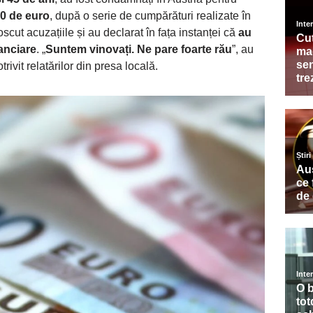
50 de euro
, după o serie de cumpărături realizate în
scut acuzațiile și au declarat în fața instanței că
au
anciare
. „
Suntem vinovați. Ne pare foarte rău
”, au
trivit relatărilor din presa locală.