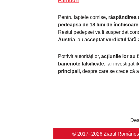
Parndorf
Pentru faptele comise,
răspândirea ș
pedeapsa de 18 luni de închisoare 
Restul pedepsei va fi suspendat condi
Austria
, au
acceptat verdictul fără 
Potrivit autorităților,
acțiunile lor au 
bancnote falsificate
, iar investigați
principali
, despre care se crede că 
Des
© 2017–2026 Ziarul Românesc Au