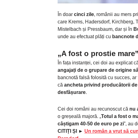
În doar
cinci zile
, românii au mers p
care Krems, Hadersdorf, Kirchberg, T
Mistelbach și Pressbaum, dar și în
B
unde au efectuat plăți cu
bancnote de
„A fost o prostie mare
În fața instanței, cei doi au explicat 
angajați de o grupare de origine s
bancnotă falsă folosită cu succes, ar 
că
ancheta privind producătorii de 
desfășurare
.
Cei doi români au recunoscut că
nu 
o greșeală majoră. „
Totul a fost o m
câștigam 40-50 de euro pe zi
”, au d
CITIȚI ȘI ►
Un român a vrut să cum