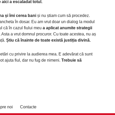
aici a escaladat totul.
a și îmi cerea bani
și nu știam cum să procedez.
ncheta în dosar. Eu am vrut doar un dialog la modul
ul că în cazul fiului meu
a aplicat anumite strategii
. Asta a vrut domnul procuror. Cu toate acestea, nu aș
ață.
Știu că înainte de toate există justiția divină.
cetări cu privire la audierea mea. E adevărat că sunt
t ajuta fiul, dar nu fug de nimeni.
Trebuie să
pre noi
Contacte