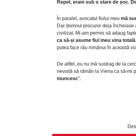
Repet, eram sub o stare de șoc. De 
În paralel, avocatul fiului meu
mă sun
Dar domnul procuror deja încheiase a
civilizat. Mi-am permis să adaug fapt
ca să-și asume fiul meu vina totală
putea face rău nimănui în această vi
De altfel, eu nu mă sustrag de la cer
nevoită să rămân la Viena ca să-mi po
muncesc
”.
Des