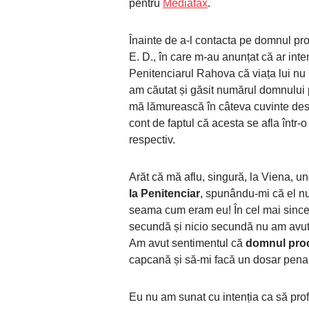
pentru
Mediafax
.
Înainte de a-l contacta pe domnul proc
E. D., în care m-au anunțat că ar int
Penitenciarul Rahova că viața lui nu
am căutat și găsit numărul domnului pr
mă lămurească în câteva cuvinte despr
cont de faptul că acesta se afla într
respectiv.
Arăt că mă aflu, singură, la Viena, u
la Penitenciar
, spunându-mi că el nu
seama cum eram eu! În cel mai sincer
secundă și nicio secundă nu am avut 
Am avut sentimentul că
domnul proc
capcană și să-mi facă un dosar penal
Eu nu am sunat cu intenția ca să profe