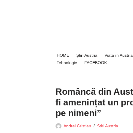
Sari
la
conținut
HOME
Știri Austria
Viața în Austria
Tehnologie
FACEBOOK
Româncă din Austr
fi amenințat un p
pe nimeni”
Andrei Cristian
Știri Austria