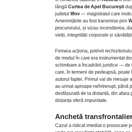
lângă
Curtea de Apel București
dup
județul
Ilfov
— magistratul care inst
Amenințările au fost transmise prin
W
procurorului, și vizau incendierea, dar
vieții, integrității corporale și sănătăți
Femeia acționa, potrivit rechizitoriul
de modul în care era instrumentat do
schimbare a încadrării juridice — de 
care, în termeni de pedeapsă, poate 
autorul faptei. Primul val de mesaje a
au urmat aproape neîntrerupt, până 
desfășurată de la distanță, din afara
distanța oferă impunitate.
Anchetă transfrontalier
Cazul a ridicat imediat o provocare pr