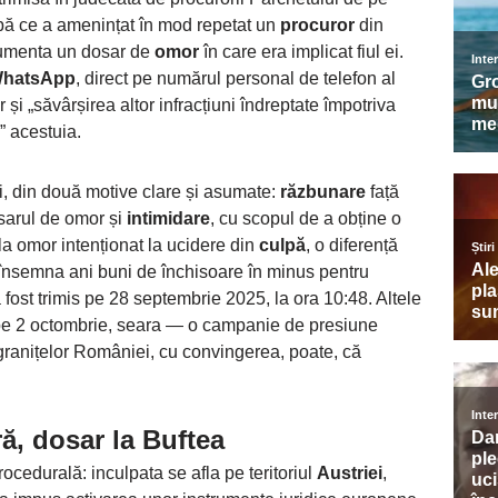
ă ce a amenințat în mod repetat un
procuror
din
rumenta un dosar de
omor
în care era implicat fiul ei.
hatsApp
, direct pe numărul personal de telefon al
 și „săvârșirea altor infracțiuni îndreptate împotriva
i” acestuia.
ui, din două motive clare și asumate:
răzbunare
față
sarul de omor și
intimidare
, cu scopul de a obține o
la omor intenționat la ucidere din
culpă
, o diferență
însemna ani buni de închisoare în minus pentru
 fost trimis pe 28 septembrie 2025, la ora 10:48. Altele
pe 2 octombrie, seara — o campanie de presiune
 granițelor României, cu convingerea, poate, că
ă, dosar la Buftea
ocedurală: inculpata se afla pe teritoriul
Austriei
,