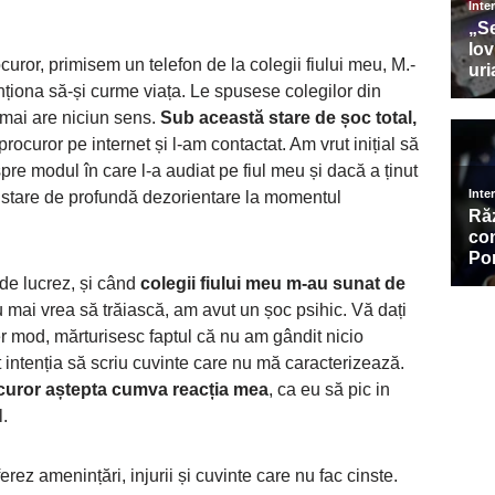
uror, primisem un telefon de la colegii fiului meu, M.-
enționa să-și curme viața. Le spusese colegilor din
 mai are niciun sens.
Sub această stare de șoc total,
ocuror pe internet și l-am contactat. Am vrut inițial să
e modul în care l-a audiat pe fiul meu și dacă a ținut
-o stare de profundă dezorientare la momentul
nde lucrez, și când
colegii fiului meu m-au sunat de
 mai vrea să trăiască, am avut un șoc psihic. Vă dați
 mod, mărturisesc faptul că nu am gândit nicio
intenția să scriu cuvinte care nu mă caracterizează.
uror aștepta cumva reacția mea
, ca eu să pic in
.
rez amenințări, injurii și cuvinte care nu fac cinste.