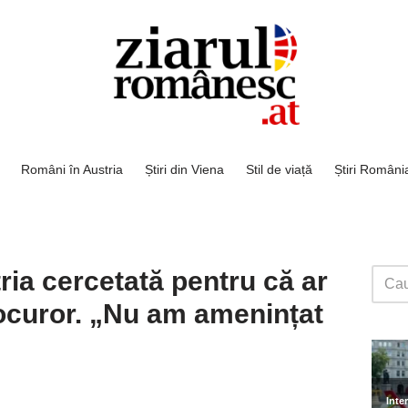
Români în Austria
Știri din Viena
Stil de viață
Știri Români
ia cercetată pentru că ar
rocuror. „Nu am amenințat