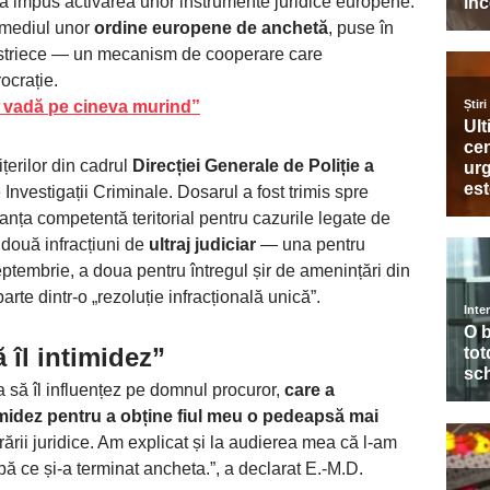
 a impus activarea unor instrumente juridice europene.
ermediul unor
ordine europene de anchetă
, puse în
austriece — un mecanism de cooperare care
ocrație.
ă vadă pe cineva murind”
ițerilor din cadrul
Direcției Generale de Poliție a
e Investigații Criminale. Dosarul a fost trimis spre
tanța competentă teritorial pentru cazurile legate de
 două infracțiuni de
ultraj judiciar
— una pentru
ptembrie, a doua pentru întregul șir de amenințări din
arte dintr-o „rezoluție infracțională unică”.
 îl intimidez”
 să îl influențez pe domnul procuror,
care a
timidez pentru a obține fiul meu o pedeapsă mai
rii juridice. Am explicat și la audierea mea că l-am
ă ce și-a terminat ancheta.”, a declarat E.-M.D.