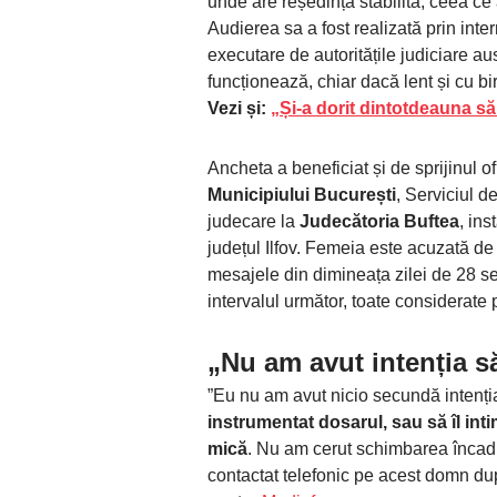
unde are reședința stabilită, ceea ce
Audierea sa a fost realizată prin int
executare de autoritățile judiciare 
funcționează, chiar dacă lent și cu bir
Vezi și:
„Și-a dorit dintotdeauna s
Ancheta a beneficiat și de sprijinul of
Municipiului București
, Serviciul d
judecare la
Judecătoria Buftea
, ins
județul Ilfov. Femeia este acuzată de
mesajele din dimineața zilei de 28 se
intervalul următor, toate considerate p
„Nu am avut intenția să
”Eu nu am avut nicio secundă intenția
instrumentat dosarul, sau să îl in
mică
. Nu am cerut schimbarea încadră
contactat telefonic pe acest domn dup