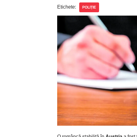
Etichete:
POLIȚIE
O româncă stabilită în
Austria
a fost 