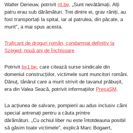
Walter Derieuw, potrivit
rtl.be
. „Sunt nevătămați. Alți
patru erau sub dărâmături. Trei dintre ei, grav răniți, au
fost transportați la spital, iar al patrulea, din păcate, a
murit”, a mai spus acesta.
Traficant de droguri român, condamnat definitiv la
Szeged: nouă ani de închisoare
Potrivit
bx1.be
, care citează surse sindicale din
domeniul construcțiilor, victimele sunt muncitori români.
Dănuț, tânărul care a murit strivit de tavanul prăbușit,
era din Valea Seacă, potrivit informațiilor
PresaSM
.
La acțiunea de salvare, pompierii au adus inclusiv câini
special antrenați pentru a căuta printre
dărâmături. „Cu ochiul liber nu este întotdeauna posibil
să găsim toate victimele”, explică Marc Bogaert,