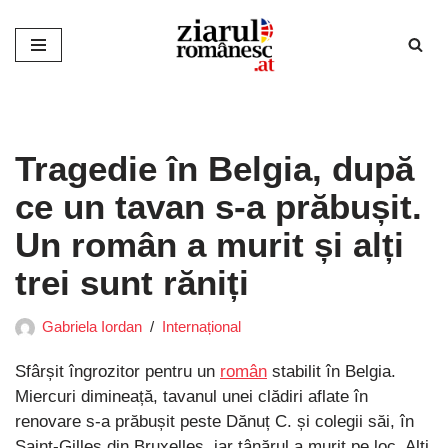
Sari
la
conținut
Tragedie în Belgia, după
ce un tavan s-a prăbușit.
Un român a murit și alți
trei sunt răniți
Gabriela Iordan
Internațional
Sfârșit îngrozitor pentru un
român
stabilit în Belgia.
Miercuri dimineață, tavanul unei clădiri aflate în
renovare s-a prăbușit peste Dănuț C. și colegii săi, în
Saint-Gilles din Bruxelles, iar tânărul a murit pe loc. Alți