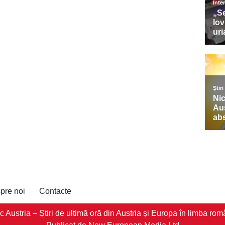
pre noi
Contacte
stria – Știri de ultimă oră din Austria și Europa în limba româ