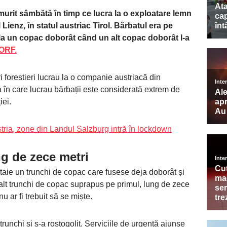
murit sâmbătă în timp ce lucra la o exploatare lemn
ul Lienz, în statul austriac Tirol. Bărbatul era pe
 la un copac doborât când un alt copac doborât l-a
ORF.
forestieri lucrau la o companie austriacă din
a în care lucrau bărbații este considerată extrem de
iei.
stria, zone din Landul Salzburg intră în lockdown
ng de zece metri
taie un trunchi de copac care fusese deja doborât și
n alt trunchi de copac suprapus pe primul, lung de zece
nu ar fi trebuit să se miște.
trunchi și s-a rostogolit. Serviciile de urgență ajunse