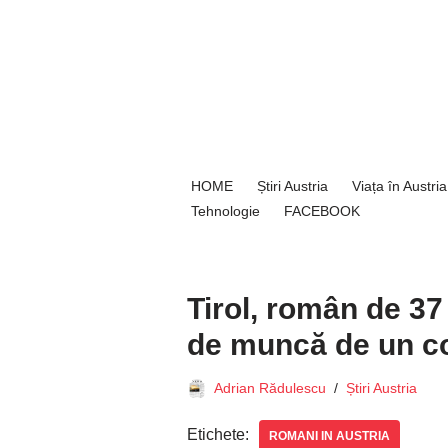
Sari
la
conținut
HOME
Știri Austria
Viața în Austria
Tehnologie
FACEBOOK
Tirol, român de 37 
de muncă de un co
Adrian Rădulescu
Știri Austria
Etichete:
ROMANI IN AUSTRIA