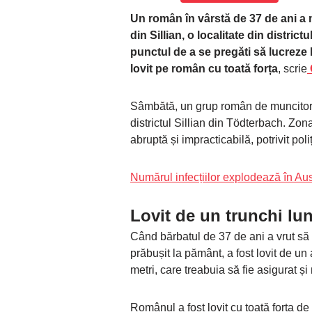
Un român în vârstă de 37 de ani a 
din Sillian, o localitate din district
punctul de a se pregăti să lucreze
lovit pe român cu toată forța
, scrie
Sâmbătă, un grup român de muncitori 
districtul Sillian din Tödterbach. Zon
abruptă și impracticabilă, potrivit poliț
Numărul infecțiilor explodează în Au
Lovit de un trunchi lu
Când bărbatul de 37 de ani a vrut să 
prăbușit la pământ, a fost lovit de u
metri, care treabuia să fie asigurat și 
Românul a fost lovit cu toată forța de 