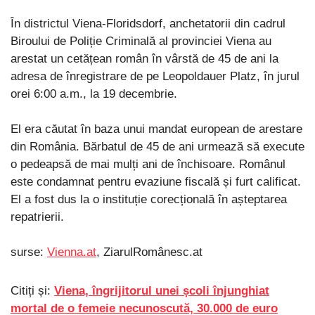
În districtul Viena-Floridsdorf, anchetatorii din cadrul
Biroului de Poliție Criminală al provinciei Viena au
arestat un cetățean român în vârstă de 45 de ani la
adresa de înregistrare de pe Leopoldauer Platz, în jurul
orei 6:00 a.m., la 19 decembrie.
El era căutat în baza unui mandat european de arestare
din România. Bărbatul de 45 de ani urmează să execute
o pedeapsă de mai mulți ani de închisoare. Românul
este condamnat pentru evaziune fiscală și furt calificat.
El a fost dus la o instituție corecțională în așteptarea
repatrierii.
surse:
Vienna.at
, ZiarulRomânesc.at
Citiți și:
Viena, îngrijitorul unei școli înjunghiat
mortal de o femeie necunoscută, 30.000 de euro