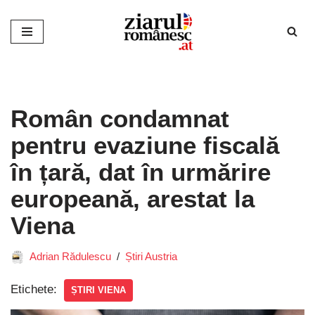
Sari
la
conținut
Român condamnat
pentru evaziune fiscală
în țară, dat în urmărire
europeană, arestat la
Viena
Adrian Rădulescu
Știri Austria
Etichete:
ȘTIRI VIENA