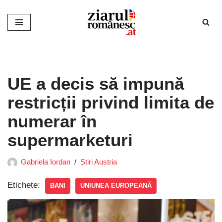
Sari
la
conținut
UE a decis să impună
restricții privind limita de
numerar în
supermarketuri
Gabriela Iordan
Știri Austria
Etichete:
BANI
UNIUNEA EUROPEANĂ