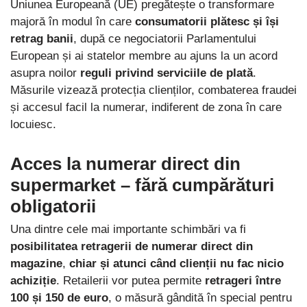
Uniunea Europeană (UE) pregătește o transformare
majoră în modul în care
consumatorii plătesc și își
retrag banii
, după ce negociatorii Parlamentului
European și ai statelor membre au ajuns la un acord
asupra noilor
reguli privind serviciile de plată
.
Măsurile vizează protecția clienților, combaterea fraudei
și accesul facil la numerar, indiferent de zona în care
locuiesc.
Acces la numerar direct din
supermarket – fără cumpărături
obligatorii
Una dintre cele mai importante schimbări va fi
posibilitatea retragerii de numerar direct din
magazine
,
chiar și atunci când clienții nu fac nicio
achiziție
. Retailerii vor putea permite
retrageri între
100 și 150 de euro
, o măsură gândită în special pentru