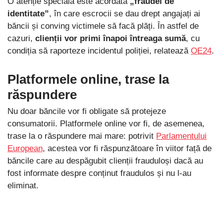
O atenție specială este acordată
„fraudei de
identitate”
, în care escrocii se dau drept angajați ai
băncii și conving victimele să facă plăți. În astfel de
cazuri,
clienții vor primi înapoi întreaga sumă
, cu
condiția să raporteze incidentul poliției, relatează
OE24
.
Platformele online, trase la
răspundere
Nu doar băncile vor fi obligate să protejeze
consumatorii. Platformele online vor fi, de asemenea,
trase la o răspundere mai mare: potrivit
Parlamentului
European
, acestea vor fi răspunzătoare în viitor față de
băncile care au despăgubit clienții frauduloși dacă au
fost informate despre conținut fraudulos și nu l-au
eliminat.