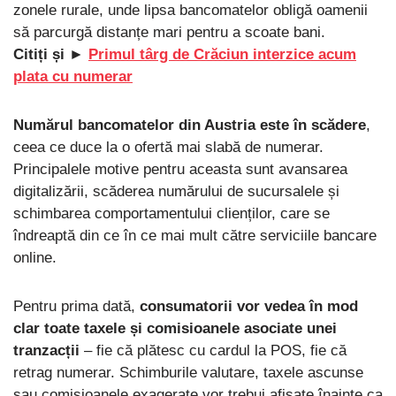
zonele rurale, unde lipsa bancomatelor obligă oamenii
să parcurgă distanțe mari pentru a scoate bani.
Citiți și ►
Primul târg de Crăciun interzice acum
plata cu numerar
Numărul bancomatelor din Austria este în scădere
,
ceea ce duce la o ofertă mai slabă de numerar.
Principalele motive pentru aceasta sunt avansarea
digitalizării, scăderea numărului de sucursalele și
schimbarea comportamentului clienților, care se
îndreaptă din ce în ce mai mult către serviciile bancare
online.
Pentru prima dată,
consumatorii vor vedea în mod
clar toate taxele și comisioanele asociate unei
tranzacții
– fie că plătesc cu cardul la POS, fie că
retrag numerar. Schimburile valutare, taxele ascunse
sau comisioanele exagerate vor trebui afișate înainte ca