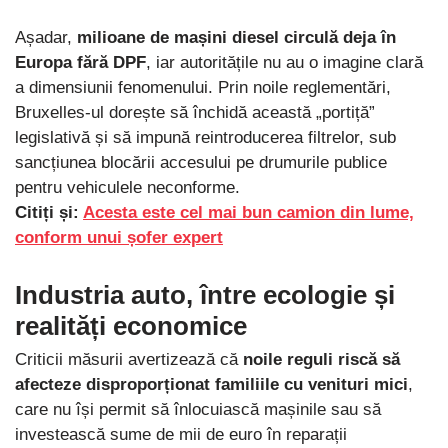
Așadar,
milioane de mașini diesel circulă deja în
Europa fără DPF
, iar autoritățile nu au o imagine clară
a dimensiunii fenomenului. Prin noile reglementări,
Bruxelles-ul dorește să închidă această „portiță”
legislativă și să impună reintroducerea filtrelor, sub
sancțiunea blocării accesului pe drumurile publice
pentru vehiculele neconforme.
Citiți și:
Acesta este cel mai bun camion din lume,
conform unui șofer expert
Industria auto, între ecologie și
realități economice
Criticii măsurii avertizează că
noile reguli riscă să
afecteze disproporționat familiile cu venituri mici
,
care nu își permit să înlocuiască mașinile sau să
investească sume de mii de euro în reparații