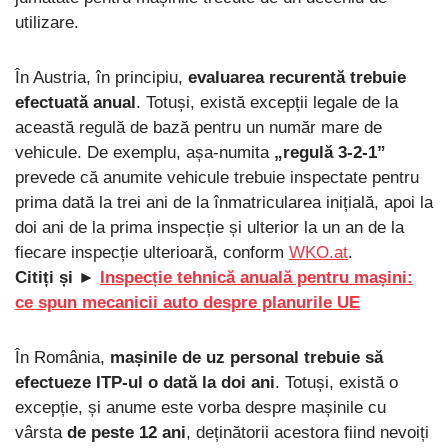
utilizare.
În Austria, în principiu,
evaluarea recurentă trebuie
efectuată anual
. Totuși, există excepții legale de la
această regulă de bază pentru un număr mare de
vehicule. De exemplu, așa-numita
„regulă 3-2-1”
prevede că anumite vehicule trebuie inspectate pentru
prima dată la trei ani de la înmatricularea inițială, apoi la
doi ani de la prima inspecție și ulterior la un an de la
fiecare inspecție ulterioară, conform
WKO.at
.
Citiți și ►
Inspecție tehnică anuală pentru mașini:
ce spun mecanicii auto despre planurile UE
În România,
mașinile de uz personal trebuie să
efectueze ITP-ul o dată la doi ani
. Totuși, există o
excepție, și anume este vorba despre mașinile cu
vârsta
de peste 12 ani
, deținătorii acestora fiind nevoiți