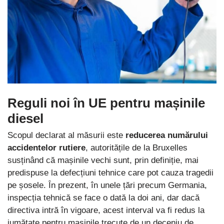
Reguli noi în UE pentru mașinile
diesel
Scopul declarat al măsurii este
reducerea numărului
accidentelor rutiere
, autoritățile de la Bruxelles
susținând că mașinile vechi sunt, prin definiție, mai
predispuse la defecțiuni tehnice care pot cauza tragedii
pe șosele. În prezent, în unele țări precum Germania,
inspecția tehnică se face o dată la doi ani, dar dacă
directiva intră în vigoare, acest interval va fi redus la
jumătate pentru mașinile trecute de un deceniu de