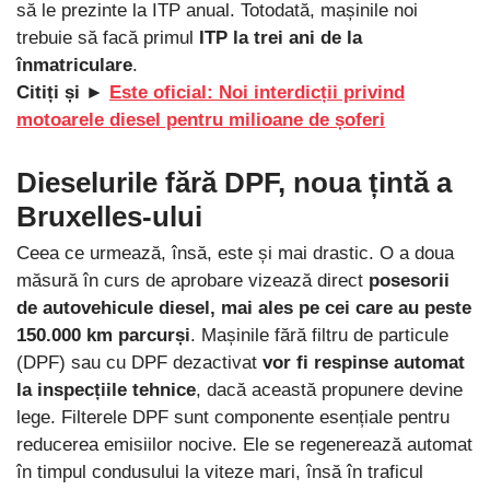
să le prezinte la ITP anual. Totodată, mașinile noi
trebuie să facă primul
ITP la trei ani de la
înmatriculare
.
Citiți și ►
Este oficial: Noi interdicții privind
motoarele diesel pentru milioane de șoferi
Dieselurile fără DPF, noua țintă a
Bruxelles-ului
Ceea ce urmează, însă, este și mai drastic. O a doua
măsură în curs de aprobare vizează direct
posesorii
de autovehicule diesel, mai ales pe cei care au peste
150.000 km parcurși
. Mașinile fără filtru de particule
(DPF) sau cu DPF dezactivat
vor fi respinse automat
la inspecțiile tehnice
, dacă această propunere devine
lege. Filterele DPF sunt componente esențiale pentru
reducerea emisiilor nocive. Ele se regenerează automat
în timpul condusului la viteze mari, însă în traficul