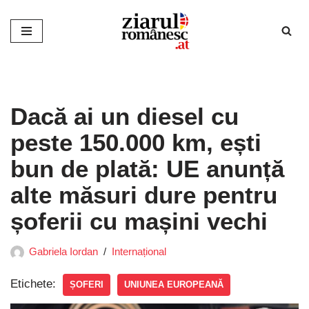
Sari
la
conținut
Dacă ai un diesel cu
peste 150.000 km, ești
bun de plată: UE anunță
alte măsuri dure pentru
șoferii cu mașini vechi
Gabriela Iordan
Internațional
Etichete:
ȘOFERI
UNIUNEA EUROPEANĂ