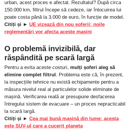
urban, acest proces e afectat. Rezultatul? După circa
150.000 km, filtrul începe să cedeze, iar înlocuirea lui
poate costa până la 3.000 de euro, în funcție de model.
Citiți și ►
UE vizează din nou șoferii: noile
reglementări vor afecta aceste mașini
O problemă invizibilă, dar
răspândită pe scară largă
Pentru a evita aceste costuri,
mulți șoferi aleg să
elimine complet filtrul
. Problema este că, în prezent,
la inspecțiile tehnice nu există echipamente pentru a
măsura nivelul real al particulelor solide eliminate de
mașină. Verificarea reală ar presupune desfacerea
întregului sistem de evacuare – un proces nepracticabil
la scară largă.
Citiți și ►
Cea mai bună mașină din lume: acesta
este SUV-ul care a cucerit planeta