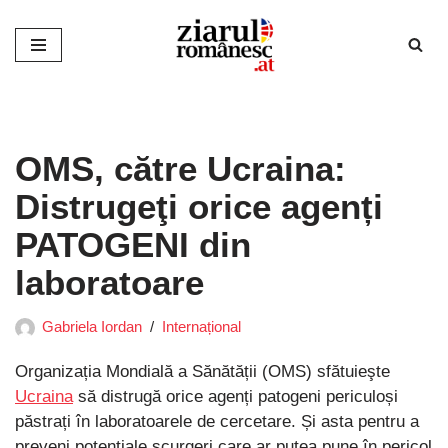
Sari
la
conținut
OMS, către Ucraina:
Distrugeţi orice agenți
PATOGENI din
laboratoare
Gabriela Iordan
Internațional
Organizația Mondială a Sănătății (OMS) sfătuieşte
Ucraina
să distrugă orice agenți patogeni periculoși
păstrați în laboratoarele de cercetare. Și asta pentru a
preveni potenţiale scurgeri care ar putea pune în pericol