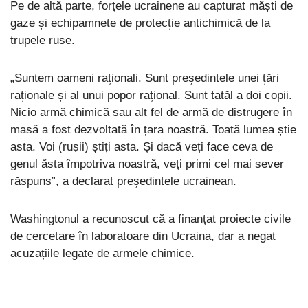
Pe de altă parte, forţele ucrainene au capturat măști de
gaze și echipamnete de protecție antichimică de la
trupele ruse.
„Suntem oameni raționali. Sunt președintele unei țări
raționale și al unui popor rațional. Sunt tatăl a doi copii.
Nicio armă chimică sau alt fel de armă de distrugere în
masă a fost dezvoltată în țara noastră. Toată lumea știe
asta. Voi (rușii) știți asta. Și dacă veți face ceva de
genul ăsta împotriva noastră, veți primi cel mai sever
răspuns”, a declarat președintele ucrainean.
Washingtonul a recunoscut că a finanțat proiecte civile
de cercetare în laboratoare din Ucraina, dar a negat
acuzațiile legate de armele chimice.