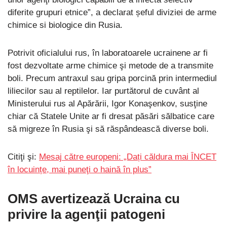
diferite grupuri etnice”, a declarat șeful diviziei de arme
chimice si biologice din Rusia.
Potrivit oficialului rus, în laboratoarele ucrainene ar fi
fost dezvoltate arme chimice şi metode de a transmite
boli. Precum antraxul sau gripa porcină prin intermediul
liliecilor sau al reptilelor. Iar purtătorul de cuvânt al
Ministerului rus al Apărării, Igor Konaşenkov, susţine
chiar că Statele Unite ar fi dresat păsări sălbatice care
să migreze în Rusia şi să răspândească diverse boli.
Citiţi şi:
Mesaj către europeni: „Dați căldura mai ÎNCET
în locuințe, mai puneţi o haină în plus”
OMS avertizează Ucraina cu
privire la agenţii patogeni