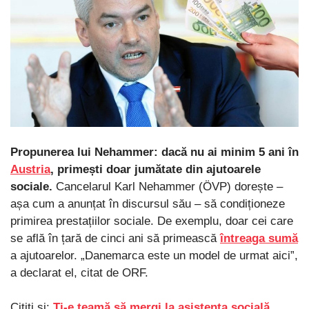
Propunerea lui Nehammer: dacă nu ai minim 5 ani în
Austria
, primești doar jumătate din ajutoarele
sociale.
Cancelarul Karl Nehammer (ÖVP) dorește –
așa cum a anunțat în discursul său – să condiționeze
primirea prestațiilor sociale. De exemplu, doar cei care
se află în țară de cinci ani să primească
întreaga sumă
a ajutoarelor. „Danemarca este un model de urmat aici”,
a declarat el, citat de ORF.
Citiți și:
Ți-e teamă să mergi la asistența socială,