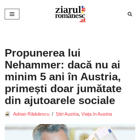
Sari
la
conținut
Propunerea lui
Nehammer: dacă nu ai
minim 5 ani în Austria,
primești doar jumătate
din ajutoarele sociale
Adrian Rădulescu
Știri Austria
,
Viața în Austria