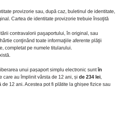
titate provizorie sau, după caz, buletinul de identitate,
ginal. Cartea de identitate provizorie trebuie însoţită
ii contravalorii paşaportului, în original, sau
ârtie conţinând toate informaţiile aferente plăţii
e, completat pe numele titularului.
istă.
liberarea unui pașaport simplu electronic sunt
în
 care au împlinit vârsta de 12 ani, și
de 234 lei
,
e 12 ani. Acestea pot fi plătite la ghișee fizice sau