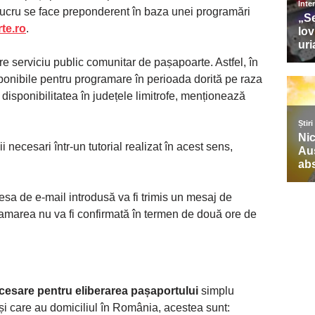
lucru se face preponderent în baza unei programări
te.ro
.
are serviciu public comunitar de pașapoarte. Astfel, în
isponibile pentru programare în perioada dorită pe raza
ca disponibilitatea în județele limitrofe, menționează
i necesari într-un tutorial realizat în acest sens,
resa de e-mail introdusă va fi trimis un mesaj de
ramarea nu va fi confirmată în termen de două ore de
esare pentru eliberarea pașaportului
simplu
și care au domiciliul în România, acestea sunt: