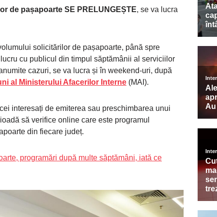
iilor de pașapoarte SE PRELUNGEȘTE
, se va lucra
i volumului solicitărilor de pașapoarte, până spre
ucru cu publicul din timpul săptămânii al serviciilor
anumite cazuri, se va lucra și în weekend-uri, după
i al Ministerului Afacerilor Interne
(MAI).
cei interesați de emiterea sau preschimbarea unui
ioadă să verifice online care este programul
apoarte din fiecare județ.
poarte, programări după multe săptămâni, iată ce