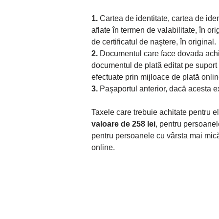
1.
Cartea de identitate, cartea de iden
aflate în termen de valabilitate, în ori
de certificatul de naştere, în original.
2.
Documentul care face dovada achităr
documentul de plată editat pe suport h
efectuate prin mijloace de plată onlin
3.
Paşaportul anterior, dacă acesta ex
Taxele care trebuie achitate pentru e
valoare de 258 lei
, pentru persoanele
pentru persoanele cu vârsta mai mică d
online.