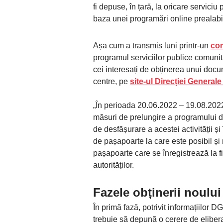
fi depuse, în țară, la oricare serviciu
baza unei programări online prealabi
Așa cum a transmis luni printr-un
co
programul serviciilor publice comunit
cei interesați de obținerea unui docu
centre, pe
site-ul Direcției Genera
„În perioada 20.06.2022 – 19.08.2022,
măsuri de prelungire a programului de
de desfășurare a acestei activității ș
de pașapoarte la care este posibil și 
pașapoarte care se înregistrează la f
autorităților.
Fazele obținerii noulu
În primă fază, potrivit informațiilor D
trebuie să depună o cerere de eliber