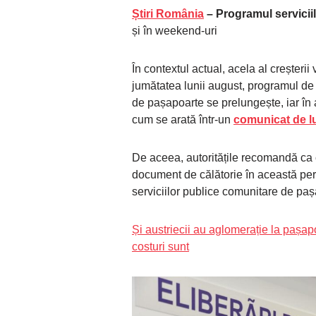
Știri România
– Programul servic
și în weekend-uri
În contextul actual, acela al creșteri
jumătatea lunii august, programul de l
de pașapoarte se prelungește, iar în 
cum se arată într-un
comunicat de lun
De aceea, autoritățile recomandă ca 
document de călătorie în această per
serviciilor publice comunitare de paș
Și austriecii au aglomerație la pașa
costuri sunt