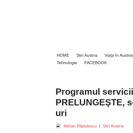
Sari
la
conținut
HOME
Știri Austria
Viața în Austria
Tehnologie
FACEBOOK
Programul servici
PRELUNGEȘTE, se 
uri
Adrian Rădulescu
Știri Austria