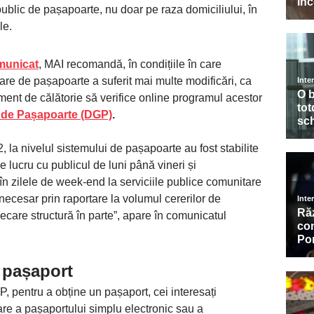
 public de pașapoarte, nu doar pe raza domiciliului, în
le.
municat
, MAI recomandă, în condițiile în care
are de pașapoarte a suferit mai multe modificări, ca
ment de călătorie să verifice online programul acestor
le de Pașapoarte (DGP)
.
 la nivelul sistemului de pașapoarte au fost stabilite
 lucru cu publicul de luni până vineri și
i în zilele de week-end la serviciile publice comunitare
necesar prin raportare la volumul cererilor de
iecare structură în parte”, apare în comunicatul
i pașaport
GP, pentru a obține un pașaport, cei interesați
are a pașaportului simplu electronic sau a