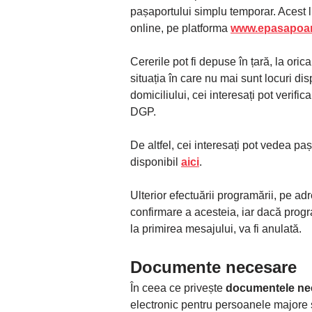
pașaportului simplu temporar. Acest 
online, pe platforma
www.epasapoar
Cererile pot fi depuse în țară, la oric
situația în care nu mai sunt locuri d
domiciliului, cei interesați pot verifi
DGP.
De altfel, cei interesați pot vedea pași
disponibil
aici
.
Ulterior efectuării programării, pe ad
confirmare a acesteia, iar dacă prog
la primirea mesajului, va fi anulată.
Documente necesare
În ceea ce privește
documentele nec
electronic pentru persoanele majore 