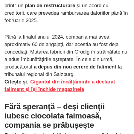
printr-un
plan de restructurare
și un acord cu
creditorii, care prevedea rambursarea datoriilor până în
februarie 2025.
Până la finalul anului 2024, compania mai avea
aproximativ 60 de angajați, dar aceștia au fost deja
concediați. Mutarea fabricii din Grödig în străinătate nu
a adus îmbunătățirile așteptate. În cele din urmă,
producătorul
a depus din nou cerere de faliment
la
tribunalul regional din Salzburg.
Citește și:
Gigantul din încălțăminte a declarat
faliment și își închide magazinele
Fără speranță – deși clienții
iubesc ciocolata faimoasă,
compania se prăbușește