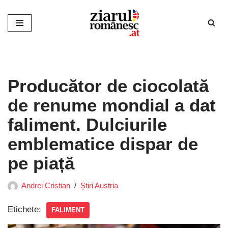
Sari
la
conținut
Producător de ciocolată
de renume mondial a dat
faliment. Dulciurile
emblematice dispar de
pe piață
Andrei Cristian
Știri Austria
Etichete:
FALIMENT