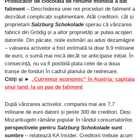
Producător de ciocolată de renume mondial a dat
faliment
– Deschiderea unei noi proceduri de faliment a
dezvăluit complicații suplimentare. Atât creditorii, cât și
proprietarii
Salzburg Schokolade
sperau că vânzarea
fabricii din Grödig și a altor proprietăți ar putea acoperi
datoriile. Din păcate, noile estimări au adus dezamăgire
– valoarea activelor a fost estimată la doar 9,9 milioane
de euro, o sumă mai mică decât se anticipase inițial. În
consecință, nu va fi posibilă plata celei de-a doua
tranșe de fonduri în cadrul planului de redresare.
Citiți și ►
„Cutremur economic” în Austria: capitala
unui land, la un pas de faliment
După vânzarea activelor, compania mai are 7,7
milioane de euro datorii și peste 300 de creditori. Deși
Mozartkugeln rămâne popular în rândul consumatorilor,
perspectivele pentru
Salzburg Schokolade
sunt
sumbre
– relatează KA Insider. Creditorii trebuie acum