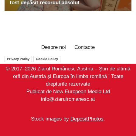
Despre noi
Contacte
Privacy Policy
Cookie Policy
© 2017–2026 Ziarul Românesc Austria – Știri de ultimă
oră din Austria și Europa în limba română | Toate
drepturile rezervate
Publicat de New European Media Ltd
info@ziarulromanesc.at
Stock images by
DepositPhotos
.