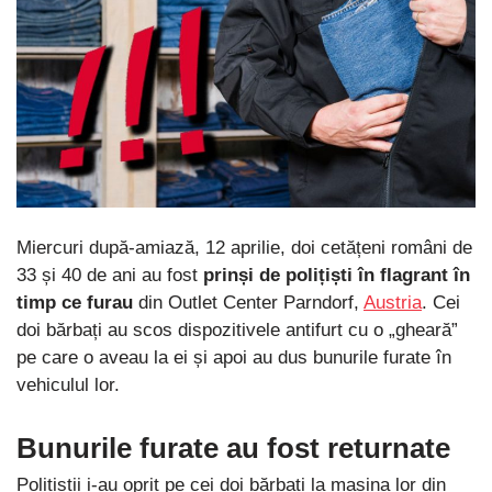
Miercuri după-amiază, 12 aprilie, doi cetățeni români de
33 și 40 de ani au fost
prinși de polițiști în flagrant în
timp ce furau
din Outlet Center Parndorf,
Austria
. Cei
doi bărbați au scos dispozitivele antifurt cu o „gheară”
pe care o aveau la ei și apoi au dus bunurile furate în
vehiculul lor.
Bunurile furate au fost returnate
Polițiștii i-au oprit pe cei doi bărbați la mașina lor din