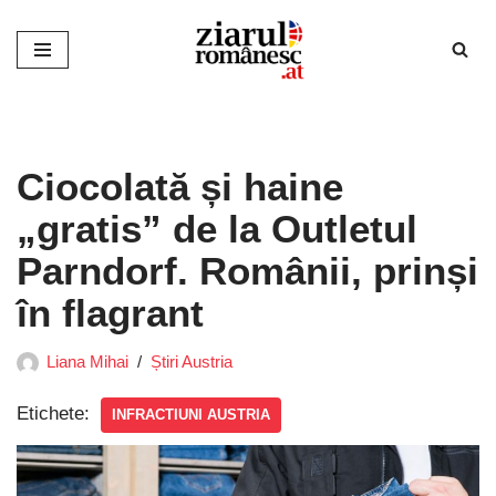
Sari
la
conținut
Ciocolată și haine
„gratis” de la Outletul
Parndorf. Românii, prinși
în flagrant
Liana Mihai
Știri Austria
Etichete:
INFRACTIUNI AUSTRIA