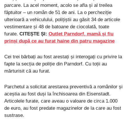
parcare. La acel moment, acolo se afla și al treilea
făptuitor – un român de 51 de ani. La o percheziție
ulterioară a vehiculului, polițiștii au găsit 34 de articole
vestimentare și 48 de batoane de ciocolată, toate
furate.
CITEȘTE ȘI:
Outlet Parndorf, mamă și fiu
prinși după ce au furat haine din patru magazine
Cei trei bărbați au fost arestați și interogați cu privire la
fapte la secția de poliție din Parndorf. Cu toții au
mărturisit că au furat.
Parchetul a solicitat arestarea preventivă a românilor și
aceștia au fost duși la închisoarea din Eisenstadt.
Articolele furate, care aveau o valoare de circa 1.000
de euro, au fost predate magazinelor de la care au fost
sustrase.