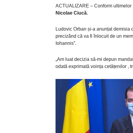
ACTUALIZARE – Conform ultimelor i
Nicolae Ciucă.
Ludovic Orban și-a anunțat demisia d
precizând că va fi înlocuit de un me
Iohannis”.
„Am luat decizia să-mi depun mandatul
odată exprimată voința cetățenilor ,