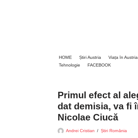
Sari
la
conținut
HOME
Știri Austria
Viața în Austria
Tehnologie
FACEBOOK
Primul efect al al
dat demisia, va fi 
Nicolae Ciucă
Andrei Cristian
Știri România