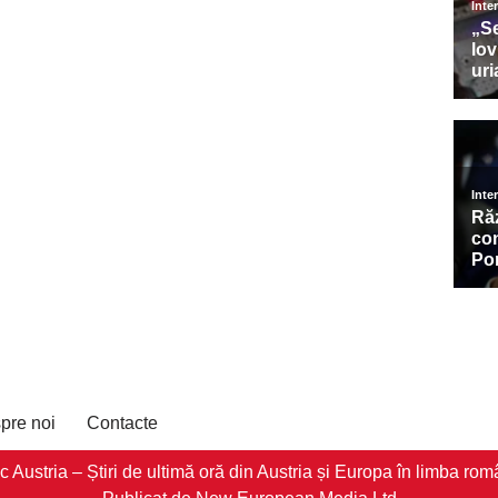
pre noi
Contacte
stria – Știri de ultimă oră din Austria și Europa în limba româ