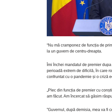
“Nu mă cramponez de funcția de prim-
la un guvern de centru-dreapta.
Îmi închei mandatul de premier dupa 
perioadă extrem de dificilă, în care rom
confruntat cu o pandemie și o criză 
„Plec din funcția de premier cu conști
am făcut. Am încercat să găsim răspuns
”Guvernul, după demisia, mea va fi c