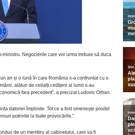
ministru. Negocierile care vor urma trebuie să duca
un an și o lună în care România s-a confruntat cu o
ânii, alături de ceilalți cetățeni ai lumii s-au
economică fara precedent”, a precizat Ludovic Orban.
ința datoriei împlinite. Tot ce a fost omenește posibil
uri potrivite la toate provocările.”
ondus de un membru al cabinetului, care va fi