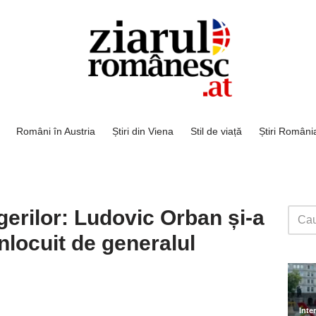
Români în Austria
Știri din Viena
Stil de viață
Știri Români
egerilor: Ludovic Orban și-a
înlocuit de generalul