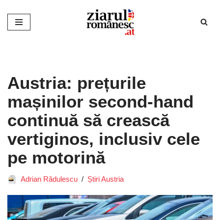
Sari
la
conținut
Austria: prețurile
mașinilor second-hand
continuă să crească
vertiginos, inclusiv cele
pe motorină
Adrian Rădulescu
Știri Austria