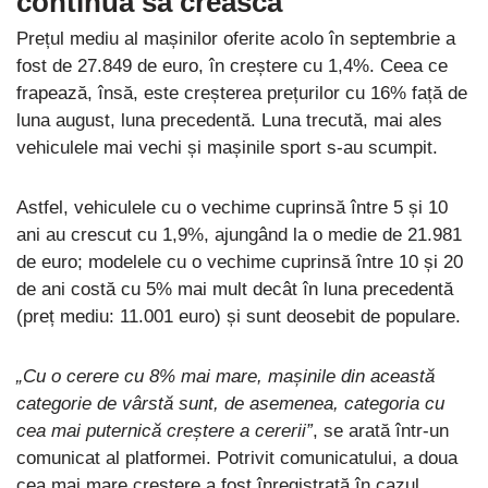
continuă să crească
Prețul mediu al mașinilor oferite acolo în septembrie a
fost de 27.849 de euro, în creștere cu 1,4%. Ceea ce
frapează, însă, este creșterea prețurilor cu 16% față de
luna august, luna precedentă. Luna trecută, mai ales
vehiculele mai vechi și mașinile sport s-au scumpit.
Astfel, vehiculele cu o vechime cuprinsă între 5 și 10
ani au crescut cu 1,9%, ajungând la o medie de 21.981
de euro; modelele cu o vechime cuprinsă între 10 și 20
de ani costă cu 5% mai mult decât în luna precedentă
(preț mediu: 11.001 euro) și sunt deosebit de populare.
„Cu o cerere cu 8% mai mare, mașinile din această
categorie de vârstă sunt, de asemenea, categoria cu
cea mai puternică creștere a cererii”
, se arată într-un
comunicat al platformei. Potrivit comunicatului, a doua
cea mai mare creștere a fost înregistrată în cazul