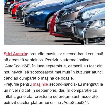
Știri Austria
: prețurile mașinilor second-hand continuă
să crească vertiginos. Potrivit platformei online
„AutoScout24”, în luna septembrie, oamenii au fost din
nou nevoiți să scotocească mai mult în buzunar atunci
când au cumpărat o mașină de ocazie.
Prețurile pentru
mașinile
second-hand s-au menținut la
un nivel ridicat în septembrie, dar, în comparație cu
inflația generală, creșterile de prețuri sunt moderate,
potrivit datelor platformei online „AutoScout24”.