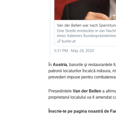
În
Austria
, barurile şi restaurantele
patronii localurilor încalcă măsura, 
prevederi impuse pentru combatere
Președintele
Van der Bellen
a afirma
proprietarul localului va fi amendat ca 
Înscrie-te pe pagina noastră de F