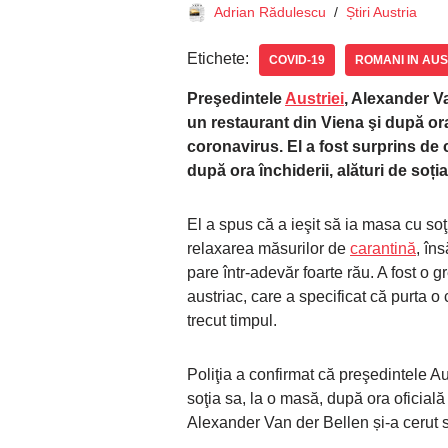
Adrian Rădulescu
Știri Austria
Etichete:
COVID-19
ROMANI IN AUS
Preşedintele
Austriei
, Alexander V
un restaurant din Viena şi după or
coronavirus. El a fost surprins de că
după ora închiderii, alături de soț
El a spus că a ieşit să ia masa cu soţ
relaxarea măsurilor de
carantină
, în
pare într-adevăr foarte rău. A fost o g
austriac, care a specificat că purta 
trecut timpul.
Poliţia a confirmat că preşedintele A
soţia sa, la o masă, după ora oficială
Alexander Van der Bellen și-a cerut s