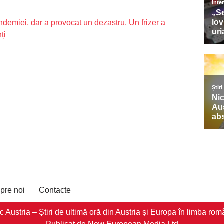
ndemiei, dar a provocat un dezastru. Un frizer a
ți
pre noi
Contacte
stria – Știri de ultimă oră din Austria și Europa în limba româ