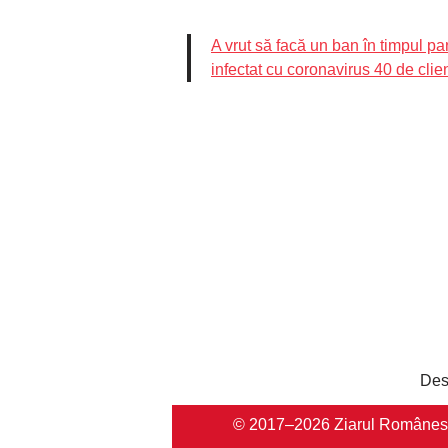
A vrut să facă un ban în timpul pa
infectat cu coronavirus 40 de clien
Des
© 2017–2026 Ziarul Românesc Au