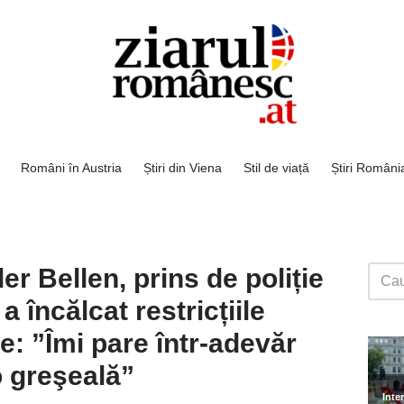
Români în Austria
Știri din Viena
Stil de viață
Știri Români
er Bellen, prins de poliție
a încălcat restricțiile
: ”Îmi pare într-adevăr
o greşeală”