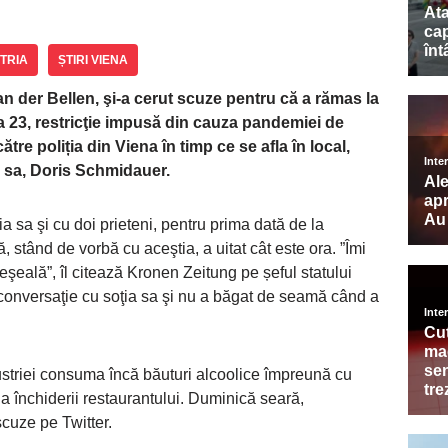
TRIA
ȘTIRI VIENA
an der Bellen, şi-a cerut scuze pentru că a rămas la
a 23, restricţie impusă din cauza pandemiei de
tre poliția din Viena în timp ce se afla în local,
ia sa, Doris Schmidauer.
ia sa şi cu doi prieteni, pentru prima dată de la
să, stând de vorbă cu aceştia, a uitat cât este ora. ”Îmi
reşeală”, îl citează Kronen Zeitung pe șeful statului
o conversaţie cu soţia sa şi nu a băgat de seamă când a
ustriei consuma încă băuturi alcoolice împreună cu
 a închiderii restaurantului. Duminică seară,
cuze pe Twitter.