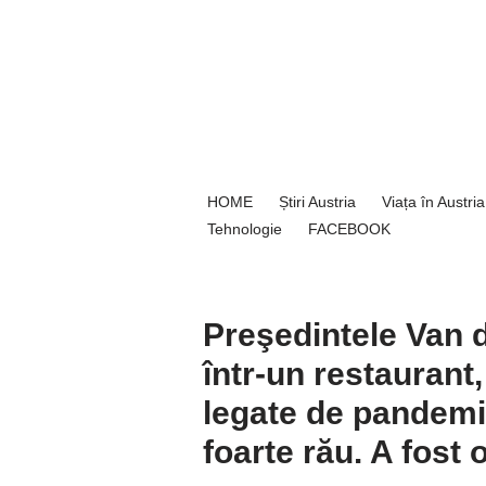
Sari
la
conținut
HOME
Știri Austria
Viața în Austria
Tehnologie
FACEBOOK
Preşedintele Van d
într-un restaurant, 
legate de pandemie
foarte rău. A fost 