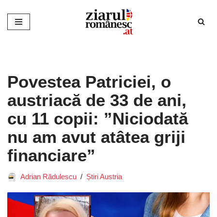
Sari
la
conținut
Povestea Patriciei, o
austriacă de 33 de ani,
cu 11 copii: ”Niciodată
nu am avut atâtea griji
financiare”
Adrian Rădulescu
Știri Austria