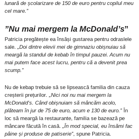
lunară de școlarizare de 150 de euro pentru copilul meu
cel mare.”
”Nu mai mergem la McDonald’s
”
Patricia pregătește ea însăși gustarea pentru odraslele
sale.
„Doi dintre elevii mei de gimnaziu obișnuiau să
meargă la standul de kebab în timpul pauzei. Acum nu
mai putem face acest lucru, pentru că a devenit prea
scump.”
Nu de kebap trebuie să se lipsească familia din cauza
creșterii prețurilor
. „Nici noi nu mai mergem la
McDonald’s. Când obișnuiam să mâncăm acolo,
plăteam în jur de 75 de euro, acum e 130 de euro.”
În
loc să meargă la restaurante, familia se bazează pe
mâncare făcută în casă.
„În mod special, eu însămi fac
pâine și produse de patiserie”
, spune Patricia.