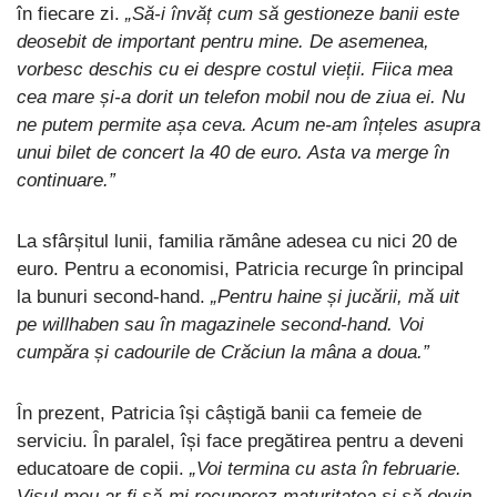
în fiecare zi.
„Să-i învăț cum să gestioneze banii este
deosebit de important pentru mine. De asemenea,
vorbesc deschis cu ei despre costul vieții. Fiica mea
cea mare și-a dorit un telefon mobil nou de ziua ei. Nu
ne putem permite așa ceva. Acum ne-am înțeles asupra
unui bilet de concert la 40 de euro. Asta va merge în
continuare.”
La sfârșitul lunii, familia rămâne adesea cu nici 20 de
euro. Pentru a economisi, Patricia recurge în principal
la bunuri second-hand.
„Pentru haine și jucării, mă uit
pe willhaben sau în magazinele second-hand. Voi
cumpăra și cadourile de Crăciun la mâna a doua.”
În prezent, Patricia își câștigă banii ca femeie de
serviciu. În paralel, își face pregătirea pentru a deveni
educatoare de copii.
„Voi termina cu asta în februarie.
Visul meu ar fi să-mi recuperez maturitatea și să devin