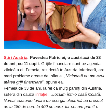
Știri Austria
: Povestea Patriciei, o austriacă de 33
de ani, cu 11 copii.
Grijile financiare sunt pe agenda
zilnică a ei. Femeia, rezidentă în Austria Inferioară, are
mari probleme create de inflație.
„Niciodată nu am avut
atâtea griji financiare”
, spune ea.
Femeia de 33 de ani, la fel ca mulți părinți din Austria,
suferă din cauza
inflației
.
„Locuim într-o casă izolată.
Numai costurile lunare cu energia electrică au crescut
de la 180 de euro la 400 de euro, iar noi am primit o