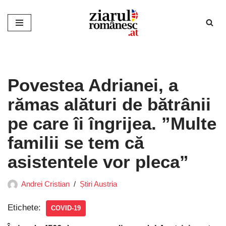
Sari
la
conținut
Povestea Adrianei, a
rămas alături de bătrânii
pe care îi îngrijea. ”Multe
familii se tem că
asistentele vor pleca”
Andrei Cristian
Știri Austria
Etichete:
COVID-19