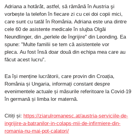
Adriana a hotărât, astfel, să rămână în Austria şi
vorbește la telefon în fiecare zi cu cei doi copii mici,
care sunt cu tatăl în România. Adriana este una dintre
cele 60 de asistente medicale în slujba Olgăi
Neundlinger, din „perlele de îngrijire” din Leonding. Ea
spune: ”Multe familii se tem că asistentele vor
pleca. Au fost însă doar două din echipa mea care au
făcut acest lucru”.
Ea își menține lucrătorii, care provin din Croația,
România și Ungaria, informați constant despre
evenimentele actuale și măsurile referitoare la Covid-19
în germană și limba lor maternă.
Citiți și:
https://ziarulromanesc.at/austria-serviciile-de-
ingrijire-a-batranilor-in-colaps-mii-de-infirmiere-din-
romania-nu-mai-pot-calatori/