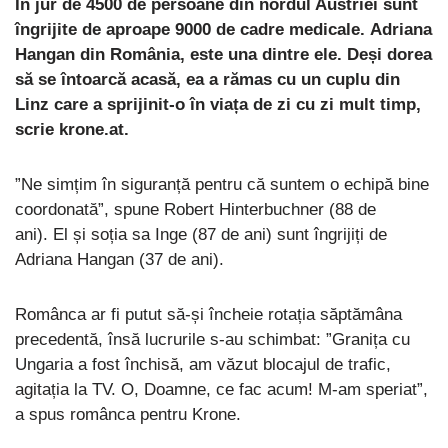
În jur de 4500 de persoane din nordul Austriei sunt
îngrijite de aproape 9000 de cadre medicale. Adriana
Hangan din România, este una dintre ele. Deși dorea
să se întoarcă acasă, ea a rămas cu un cuplu din
Linz care a sprijinit-o în viața de zi cu zi mult timp,
scrie krone.at.
”Ne simțim în siguranță pentru că suntem o echipă bine
coordonată”, spune Robert Hinterbuchner (88 de
ani). El și soția sa Inge (87 de ani) sunt îngrijiți de
Adriana Hangan (37 de ani).
Românca ar fi putut să-și încheie rotația săptămâna
precedentă, însă lucrurile s-au schimbat: ”Granița cu
Ungaria a fost închisă, am văzut blocajul de trafic,
agitația la TV. O, Doamne, ce fac acum! M-am speriat”,
a spus românca pentru Krone.