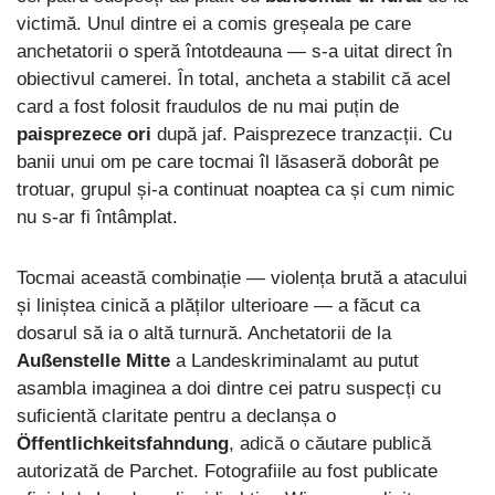
victimă. Unul dintre ei a comis greșeala pe care
anchetatorii o speră întotdeauna — s-a uitat direct în
obiectivul camerei. În total, ancheta a stabilit că acel
card a fost folosit fraudulos de nu mai puțin de
paisprezece ori
după jaf. Paisprezece tranzacții. Cu
banii unui om pe care tocmai îl lăsaseră doborât pe
trotuar, grupul și-a continuat noaptea ca și cum nimic
nu s-ar fi întâmplat.
Tocmai această combinație — violența brută a atacului
și liniștea cinică a plăților ulterioare — a făcut ca
dosarul să ia o altă turnură. Anchetatorii de la
Außenstelle Mitte
a Landeskriminalamt au putut
asambla imaginea a doi dintre cei patru suspecți cu
suficientă claritate pentru a declanșa o
Öffentlichkeitsfahndung
, adică o căutare publică
autorizată de Parchet. Fotografiile au fost publicate