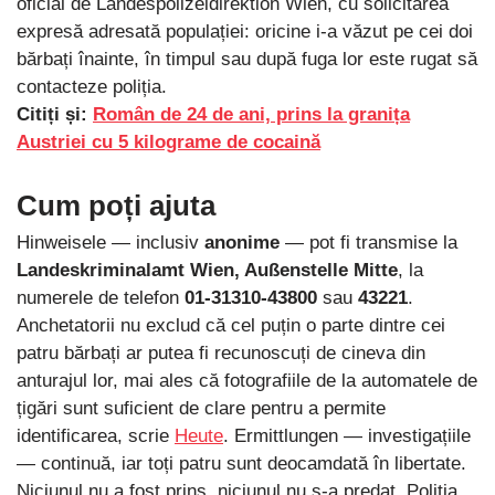
oficial de Landespolizeidirektion Wien, cu solicitarea
expresă adresată populației: oricine i-a văzut pe cei doi
bărbați înainte, în timpul sau după fuga lor este rugat să
contacteze poliția.
Citiți și:
Român de 24 de ani, prins la granița
Austriei cu 5 kilograme de cocaină
Cum poți ajuta
Hinweisele — inclusiv
anonime
— pot fi transmise la
Landeskriminalamt Wien, Außenstelle Mitte
, la
numerele de telefon
01-31310-43800
sau
43221
.
Anchetatorii nu exclud că cel puțin o parte dintre cei
patru bărbați ar putea fi recunoscuți de cineva din
anturajul lor, mai ales că fotografiile de la automatele de
țigări sunt suficient de clare pentru a permite
identificarea, scrie
Heute
. Ermittlungen — investigațiile
— continuă, iar toți patru sunt deocamdată în libertate.
Niciunul nu a fost prins, niciunul nu s-a predat. Poliția