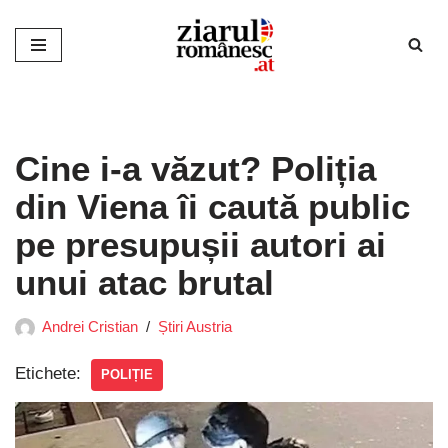
Sari
la
conținut
Cine i-a văzut? Poliția
din Viena îi caută public
pe presupușii autori ai
unui atac brutal
Andrei Cristian
Știri Austria
Etichete:
POLIȚIE