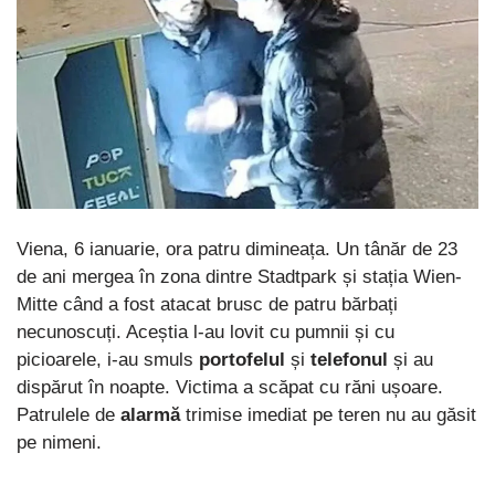
Viena, 6 ianuarie, ora patru dimineața. Un tânăr de 23
de ani mergea în zona dintre Stadtpark și stația Wien-
Mitte când a fost atacat brusc de patru bărbați
necunoscuți. Aceștia l-au lovit cu pumnii și cu
picioarele, i-au smuls
portofelul
și
telefonul
și au
dispărut în noapte. Victima a scăpat cu răni ușoare.
Patrulele de
alarmă
trimise imediat pe teren nu au găsit
pe nimeni.