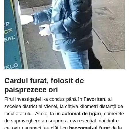
Cardul furat, folosit de
paisprezece ori
Firul investigației i-a condus până în
Favoriten
, al
zecelea district al Vienei, la câțiva kilometri distanță de
locul atacului. Acolo, la un
automat de țigări
, camerele
de supraveghere au surprins ceva esențial: doi dintre
cei patru suspecți au plătit cu
bancomat-ul furat
de la