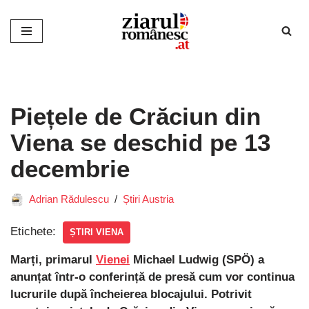
Sari
la
conținut
Piețele de Crăciun din
Viena se deschid pe 13
decembrie
Adrian Rădulescu
Știri Austria
Etichete:
ȘTIRI VIENA
Marți, primarul
Vienei
Michael Ludwig (SPÖ) a
anunțat într-o conferință de presă cum vor continua
lucrurile după încheierea blocajului. Potrivit