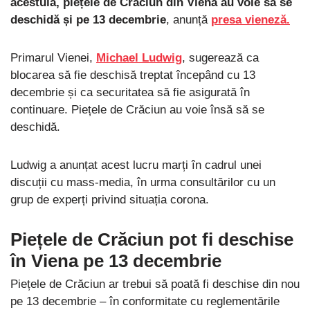
acestuia, piețele de Crăciun din Viena au voie să se
deschidă și pe 13 decembrie
, anunță
presa vieneză.
Primarul Vienei,
Michael Ludwig
, sugerează ca
blocarea să fie deschisă treptat începând cu 13
decembrie și ca securitatea să fie asigurată în
continuare. Piețele de Crăciun au voie însă să se
deschidă.
Ludwig a anunțat acest lucru marți în cadrul unei
discuții cu mass-media, în urma consultărilor cu un
grup de experți privind situația corona.
Piețele de Crăciun pot fi deschise
în Viena pe 13 decembrie
Piețele de Crăciun ar trebui să poată fi deschise din nou
pe 13 decembrie – în conformitate cu reglementările