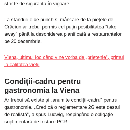
stricte de siguranță în vigoare.
La standurile de punch și mâncare de la piețele de
Crăciun ar trebui permis cel puțin posibilitatea ”take
away” până la deschiderea planificată a restaurantelor
pe 20 decembrie.
Viena, ultimul loc când vine vorba de „prietenie”, primul
la calitatea vieții
Condiții-cadru pentru
gastronomia la Viena
Ar trebui să existe și „anumite condiții-cadru” pentru
gastronomie. „Cred că o reglementare 2G este destul
de realistă”, a spus Ludwig, respingând o obligație
suplimentară de testare PCR.