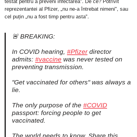
testat pentru a preveni infectarea”. De ce? Potrivit
reprezentantei al Pfizer, „nu ne-a întrebat nimeni”, sau
cel puțin „nu a fost timp pentru asta”.
🚨 BREAKING:
In COVID hearing,
#Pfizer
director
admits:
#vaccine
was never tested on
preventing transmission.
"Get vaccinated for others" was always a
lie.
The only purpose of the
#COVID
passport: forcing people to get
vaccinated.
The world needs to know. Share this