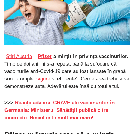
Știri Austria
–
Pfizer
a mințit în privința vaccinurilor.
Timp de doi ani, ni s-a repetat până la sufocare că
vaccinurile anti-Covid-19 care au fost lansate în grabă
sunt „complet
sigure
și eficiente”. Cercetarea trebuia să
demonstreze asta. Adevărul este însă cu totul altul.
>>>
Reacții adverse GRAVE ale vaccinurilor în
Germania: Ministerul Sănătății publică cifre
incorecte. Riscul este mult mai mare!