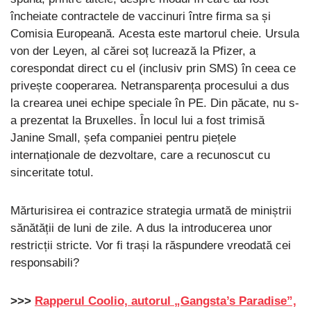
încheiate contractele de vaccinuri între firma sa și
Comisia Europeană. Acesta este martorul cheie. Ursula
von der Leyen, al cărei soț lucrează la Pfizer, a
corespondat direct cu el (inclusiv prin SMS) în ceea ce
privește cooperarea. Netransparența procesului a dus
la crearea unei echipe speciale în PE. Din păcate, nu s-
a prezentat la Bruxelles. În locul lui a fost trimisă
Janine Small, șefa companiei pentru piețele
internaționale de dezvoltare, care a recunoscut cu
sinceritate totul.
Mărturisirea ei contrazice strategia urmată de miniștrii
sănătății de luni de zile. A dus la introducerea unor
restricții stricte. Vor fi trași la răspundere vreodată cei
responsabili?
>>>
Rapperul Coolio, autorul „Gangsta’s Paradise”,