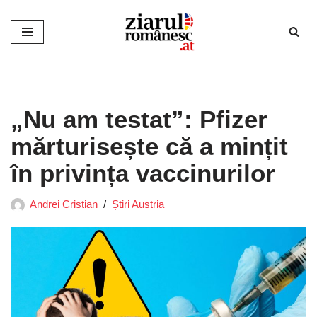
Sari
la
conținut
„Nu am testat”: Pfizer
mărturisește că a mințit
în privința vaccinurilor
Andrei Cristian
Știri Austria