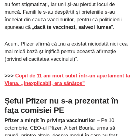
au fost stigmatizați, iar unii și-au pierdut locul de
muncă. Familiile s-au despărțit și prieteniile s-au
încheiat din cauza vaccinurilor, pentru că politicienii
spuneau că „
dacă te vaccinezi, salvezi lumea
”.
Acum, Pfizer afirmă că „nu a existat niciodată nici cea
mai mică bază științifică pentru această afirmație
(privind eficacitatea vaccinului)”.
>>>
Copil de 11 ani mort subit într-un apartament la
Viena. „Inexplicabil, era sănătos”
Șeful Pfizer nu s-a prezentat în
fața comisiei PE
Pfizer a mințit în privința vaccinurilor –
Pe 10
octombrie, CEO-ul Pfizer, Albert Bourla, urma să
spună, printre altele, despre modul în care au fost