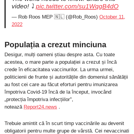
video! ⤵️
pic.twitter.com/su1WqgB4dO
— Rob Roos MEP 🇳🇱 (@Rob_Roos)
October 11,
2022
Populația a crezut minciuna
Desigur, mulți oameni știau despre asta. Cu toate
acestea, o mare parte a populației a crezut și încă
crede în eficacitatea vaccinurilor. La urma urmei,
politicienii de frunte și autoritățile din domeniul sănătății
au fost cei care au făcut eforturi pentru imunizarea
împotriva Covid-19 încă de la început, invocând
„protecția împotriva infecțiilor”,
notează
Report24.news
.
Trebuie amintit că în scurt timp vaccinările au devenit
obligatorii pentru multe grupe de vârstă. Cei nevaccinati