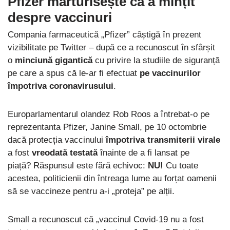
Pfizer mărturisește că a mințit
despre vaccinuri
Compania farmaceutică „Pfizer” câștigă în prezent
vizibilitate pe Twitter – după ce a recunoscut în sfârșit
o
minciună gigantică
cu privire la studiile de siguranță
pe care a spus că le-ar fi efectuat
pe vaccinurilor
împotriva coronavirusului
.
Europarlamentarul olandez Rob Roos a întrebat-o pe
reprezentanta Pfizer, Janine Small, pe 10 octombrie
dacă protecția vaccinului
împotriva transmiterii virale
a fost
vreodată testată
înainte de a fi lansat pe
piață? Răspunsul este fără echivoc:
NU!
Cu toate
acestea, politicienii din întreaga lume au forțat oamenii
să se vaccineze pentru a-i „proteja” pe alții.
Small a recunoscut că „vaccinul Covid-19 nu a fost