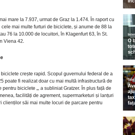
mai mare la 7.937, urmat de Graz la 1.474. În raport cu
 cele mai multe furturi de biciclete, și anume de 88 la
au 76 la 10.000 de locuitori, în Klagenfurt 63, în St.
in Viena 42.
de
biciclete crește rapid. Scopul guvernului federal de a
25 poate fi realizat doar cu mai multă infrastructură de
 pentru biciclete „, a subliniat Gratzer. În plus față de
enea, facilități de agrement, supermarketuri și lanțuri
 clienților săi mai multe locuri de parcare pentru