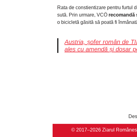
Rata de constientizare pentru furtul d
sută. Prin urmare, VCÖ
recomandă să
o bicicletă găsită să poată fi înmânat
Austria, șofer român de TIR
ales cu amendă și dosar p
Des
© 2017–2026 Ziarul Românesc Au