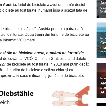
in Austria,
furtul de biciclete a avut un număr destul
biciclete
au fost furate, numărul însă a scăzut față de
de biciclete a scăzut în Austria pentru a patra oară
au fost furate. Două treimi din furturile de biciclete au
 a informat VCÖ marți.
nzările de biciclete cresc, numărul de furturi de
rul de cuvânt al VCÖ, Christian Gratzer, citând datele
.227 de biciclete au fost furate în 2018 mai puțin decât
ul furturilor de biciclete a scăzut chiar și cu
 aproximativ șase milioane și jumătate de biciclete.