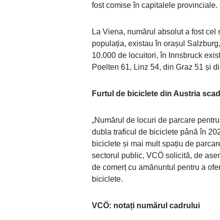
fost comise în capitalele provinciale.
La Viena, numărul absolut a fost cel 
populația, existau în orașul Salzburg,
10.000 de locuitori, în Innsbruck exist
Poelten 61, Linz 54, din Graz 51 și d
Furtul de biciclete din Austria sca
„Numărul de locuri de parcare pentru 
dubla traficul de biciclete până în 20
biciclete și mai mult spațiu de parcare
sectorul public, VCÖ solicită, de asem
de comerț cu amănuntul pentru a oferi
biciclete.
VCÖ: notați numărul cadrului