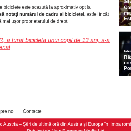
e biciclete este scazută la aproximativ opt la
 notați numărul de cadru al bicicletei,
astfel încât
ă mai ușor proprietarului de drept.
, a furat bicicleta unui copil de 13 ani, s-a
enal
pre noi
Contacte
stria – Știri de ultimă oră din Austria și Europa în limba româ