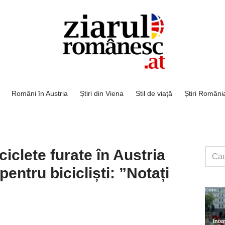
Români în Austria
Știri din Viena
Stil de viață
Știri Români
iclete furate în Austria
pentru bicicliști: ”Notați