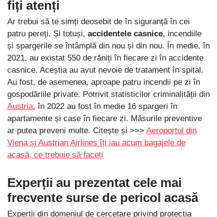
fiți atenți
Ar trebui să te simți deosebit de în siguranță în cei
patru pereți. Și totuși,
accidentele casnice
, incendiile
și spargerile se întâmplă din nou și din nou. În medie, în
2021, au existat 550 de răniți în fiecare zi în accidente
casnice. Aceștia au avut nevoie de tratament în spital.
Au fost, de asemenea, aproape patru incendii pe zi în
gospodăriile private. Potrivit statisticilor criminalității din
Austria
, în 2022 au fost în medie 16 spargeri în
apartamente și case în fiecare zi. Măsurile preventive
ar putea preveni multe. Citește și >>>
Aeroportul din
Viena și Austrian Airlines îți iau acum bagajele de
acasă, ce trebuie să faceți
Experții au prezentat cele mai
frecvente surse de pericol acasă
Experții din domeniul de cercetare privind protecția