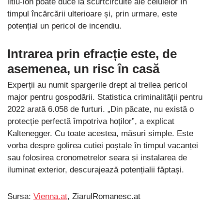
litiu-ion poate duce la scurtcircuite ale celulelor în
timpul încărcării ulterioare și, prin urmare, este
potențial un pericol de incendiu.
Intrarea prin efracție este, de
asemenea, un risc în casă
Experții au numit spargerile drept al treilea pericol
major pentru gospodării. Statistica criminalității pentru
2022 arată 6.058 de furturi. „Din păcate, nu există o
protecție perfectă împotriva hoților”, a explicat
Kaltenegger. Cu toate acestea, măsuri simple. Este
vorba despre golirea cutiei poștale în timpul vacanței
sau folosirea cronometrelor seara și instalarea de
iluminat exterior, descurajează potențialii făptași.
Sursa:
Vienna.at
, ZiarulRomanesc.at