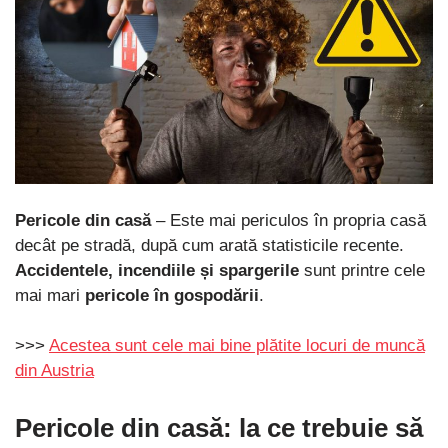
Pericole din casă
– Este mai periculos în propria casă
decât pe stradă, după cum arată statisticile recente.
Accidentele, incendiile și spargerile
sunt printre cele
mai mari
pericole în gospodării
.
>>>
Acestea sunt cele mai bine plătite locuri de muncă
din Austria
Pericole din casă
: la ce trebuie să