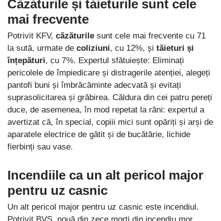
Căzăturile și tăieturile sunt cele
mai frecvente
Potrivit KFV,
căzăturile
sunt cele mai frecvente cu 71
la sută, urmate de
coliziuni
, cu 12%, și
tăieturi și
înțepături
, cu 7%. Expertul sfătuiește: Eliminați
pericolele de împiedicare și distragerile atenției, alegeți
pantofi buni și îmbrăcăminte adecvată și evitați
suprasolicitarea și grăbirea. Căldura din cei patru pereți
duce, de asemenea, în mod repetat la răni: expertul a
avertizat că, în special, copiii mici sunt opăriți și arși de
aparatele electrice de gătit și de bucătărie, lichide
fierbinți sau vase.
Incendiile ca un alt pericol major
pentru uz casnic
Un alt pericol major pentru uz casnic este incendiul.
Potrivit BVS, nouă din zece morți din incendiu mor