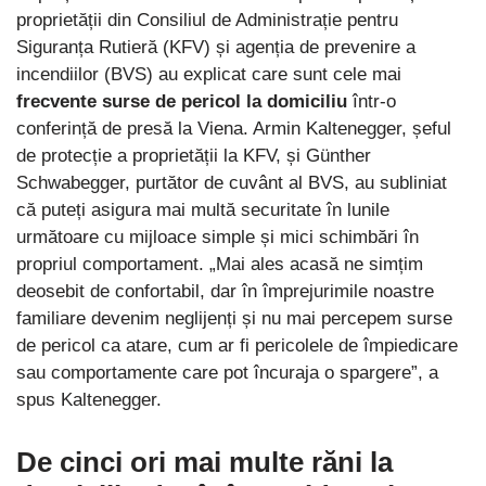
proprietății din Consiliul de Administrație pentru
Siguranța Rutieră (KFV) și agenția de prevenire a
incendiilor (BVS) au explicat care sunt cele mai
frecvente surse de pericol
la domiciliu
într-o
conferință de presă la Viena. Armin Kaltenegger, șeful
de protecție a proprietății la KFV, și Günther
Schwabegger, purtător de cuvânt al BVS, au subliniat
că puteți asigura mai multă securitate în lunile
următoare cu mijloace simple și mici schimbări în
propriul comportament. „Mai ales acasă ne simțim
deosebit de confortabil, dar în împrejurimile noastre
familiare devenim neglijenți și nu mai percepem surse
de pericol ca atare, cum ar fi pericolele de împiedicare
sau comportamente care pot încuraja o spargere”, a
spus Kaltenegger.
De cinci ori mai multe răni la