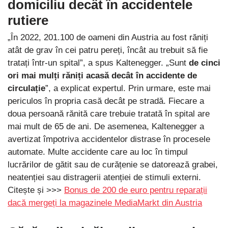
domiciliu decât în ​​accidentele
rutiere
„În 2022, 201.100 de oameni din Austria au fost răniți
atât de grav în cei patru pereți, încât au trebuit să fie
tratați într-un spital”, a spus Kaltenegger. „Sunt
de cinci
ori mai mulți răniți acasă decât în accidente de
circulație
”, a explicat expertul. Prin urmare, este mai
periculos în propria casă decât pe stradă. Fiecare a
doua persoană rănită care trebuie tratată în spital are
mai mult de 65 de ani. De asemenea, Kaltenegger a
avertizat împotriva accidentelor distrase în procesele
automate. Multe accidente care au loc în timpul
lucrărilor de gătit sau de curățenie se datorează grabei,
neatenției sau distragerii atenției de stimuli externi.
Citește și >>>
Bonus de 200 de euro pentru reparații
dacă mergeți la magazinele MediaMarkt din Austria