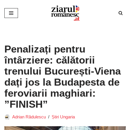
Sari
la
conținut
Penalizați pentru
întârziere: călătorii
trenului București-Viena
dați jos la Budapesta de
feroviarii maghiari:
”FINISH”
Adrian Rădulescu
Știri Ungaria