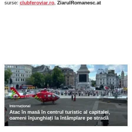
surse:
clubferoviar.ro
,
ZiarulRomanesc.at