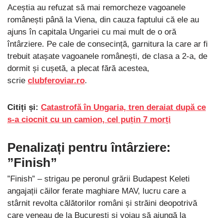
Aceștia au refuzat să mai remorcheze vagoanele
românești până la Viena, din cauza faptului că ele au
ajuns în capitala Ungariei cu mai mult de o oră
întârziere. Pe cale de consecință, garnitura la care ar fi
trebuit atașate vagoanele românești, de clasa a 2-a, de
dormit și cușetă, a plecat fără acestea,
scrie
clubferoviar.ro
.
Citiți și:
Catastrofă în Ungaria, tren deraiat după ce
s-a ciocnit cu un camion, cel puțin 7 morți
Penalizați pentru întârziere:
”Finish”
”Finish” – strigau pe peronul grării Budapest Keleti
angajații căilor ferate maghiare MAV, lucru care a
stârnit revolta călătorilor români și străini deopotrivă
care veneau de la București și voiau să ajungă la