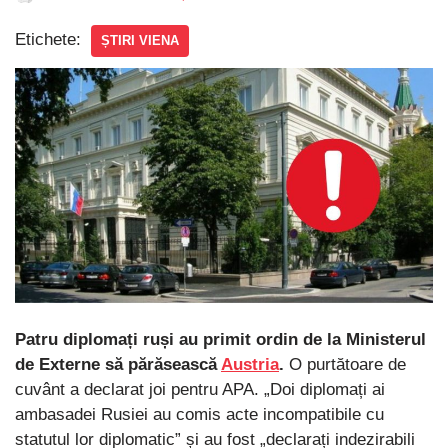
Etichete:
ȘTIRI VIENA
Patru diplomați ruși au primit ordin de la Ministerul
de Externe să părăsească
Austria
.
O purtătoare de
cuvânt a declarat joi pentru APA. „Doi diplomați ai
ambasadei Rusiei au comis acte incompatibile cu
statutul lor diplomatic” și au fost „declarați indezirabili