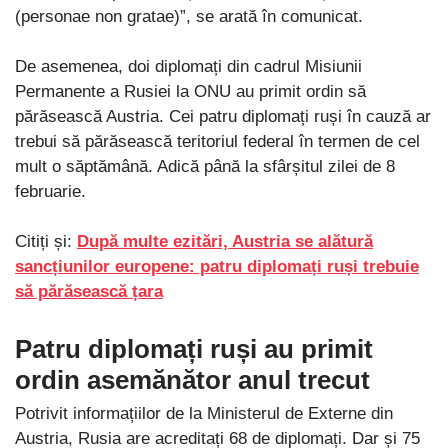
(personae non gratae)”, se arată în comunicat.
De asemenea, doi diplomați din cadrul Misiunii
Permanente a Rusiei la ONU au primit ordin să
părăsească Austria. Cei patru diplomați ruși în cauză ar
trebui să părăsească teritoriul federal în termen de cel
mult o săptămână. Adică până la sfârșitul zilei de 8
februarie.
Citiți și:
După multe ezitări, Austria se alătură
sancțiunilor europene: patru diplomați ruși trebuie
să părăsească țara
Patru diplomați ruși au primit
ordin asemănător anul trecut
Potrivit informațiilor de la Ministerul de Externe din
Austria, Rusia are acreditați 68 de diplomați. Dar și 75