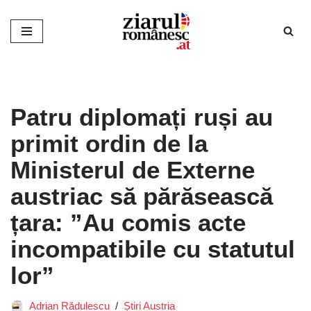
Sari
la
conținut
Patru diplomați ruși au
primit ordin de la
Ministerul de Externe
austriac să părăsească
țara: ”Au comis acte
incompatibile cu statutul
lor”
Adrian Rădulescu
Știri Austria