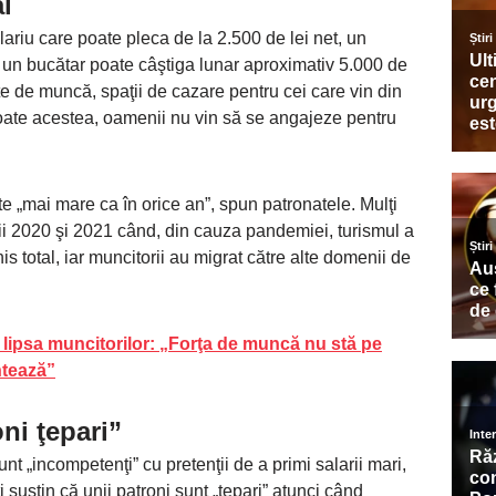
al
ariu care poate pleca de la 2.500 de lei net, un
ar un bucătar poate câştiga lunar aproximativ 5.000 de
te de muncă, spaţii de cazare pentru cei care vin din
u toate acestea, oamenii nu vin să se angajeze pentru
te „mai mare ca în orice an”, spun patronatele. Mulţi
nii 2020 şi 2021 când, din cauza pandemiei, turismul a
his total, iar muncitorii au migrat către alte domenii de
 lipsa muncitorilor: „Forţa de muncă nu stă pe
ntează”
ni ţepari”
t „incompetenţi” cu pretenţii de a primi salarii mari,
i susţin că unii patroni sunt „ţepari” atunci când