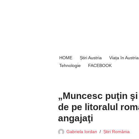
Sari
la
conținut
HOME
Știri Austria
Viața în Austria
Tehnologie
FACEBOOK
„Muncesc puţin şi 
de pe litoralul ro
angajaţi
Gabriela Iordan
Știri România