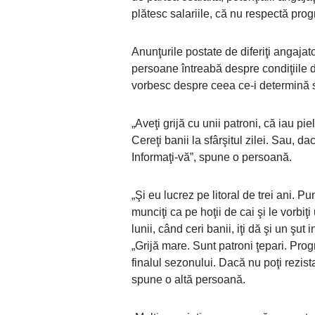
plătesc salariile, că nu respectă pr
Anunţurile postate de diferiţi angajat
persoane întreabă despre condiţiile d
vorbesc despre ceea ce-i determină s
„Aveţi grijă cu unii patroni, că iau pie
Cereţi banii la sfârşitul zilei. Sau, 
Informaţi-vă”, spune o persoană.
„Şi eu lucrez pe litoral de trei ani. Pu
munciţi ca pe hoţii de cai şi le vorbiţi
lunii, când ceri banii, iţi dă şi un şu
„Grijă mare. Sunt patroni ţepari. Prog
finalul sezonului. Dacă nu poţi rezist
spune o altă persoană.