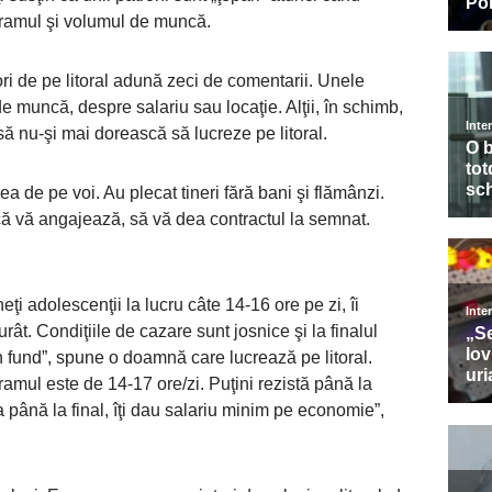
ogramul şi volumul de muncă.
ori de pe litoral adună zeci de comentarii. Unele
e muncă, despre salariu sau locaţie. Alţii, în schimb,
ă nu-şi mai dorească să lucreze pe litoral.
lea de pe voi. Au plecat tineri fără bani şi flămânzi.
dacă vă angajează, să vă dea contractul la semnat.
neţi adolescenţii la lucru câte 14-16 ore pe zi, îi
 urât. Condiţiile de cazare sunt josnice şi la finalul
t in fund”, spune o doamnă care lucrează pe litoral.
ramul este de 14-17 ore/zi. Puţini rezistă până la
a până la final, îţi dau salariu minim pe economie”,