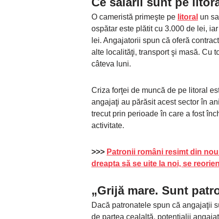
Ce salarii sunt pe litor
O cameristă primeşte pe
litoral
un sal
ospătar este plătit cu 3.000 de lei, i
lei. Angajatorii spun că oferă contrac
alte localităţi, transport şi masă. C
câteva luni.
Criza forţei de muncă de pe litoral es
angajaţi au părăsit acest sector în a
trecut prin perioade în care a fost înc
activitate.
>>>
Patronii români resimt din nou
dreapta să se uite la noi, se reorie
„Grijă mare. Sunt patro
Dacă patronatele spun că angajaţii sun
de partea cealaltă, potenţialii angajaţ