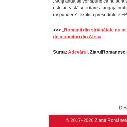
„Mulţi angajaţi vor spune că nu sunt s
este această solicitare a angajatoru
răspundere”, explică preşedintele 
>>>
„Românii din străinătate nu se 
de muncitori din Africa
Sursa:
Adevărul
, ZiarulRomanesc.
Des
© 2017–2026 Ziarul Românesc Au