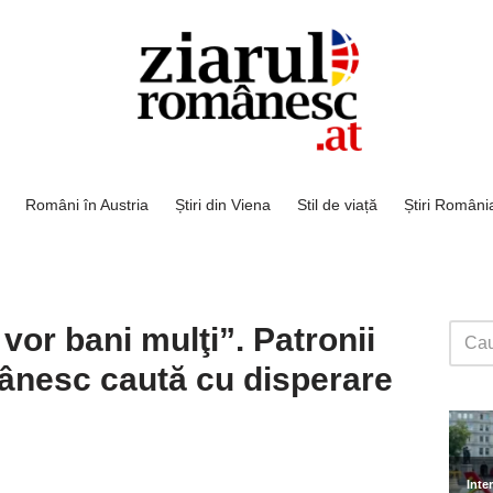
Români în Austria
Știri din Viena
Stil de viață
Știri Români
vor bani mulţi”. Patronii
mânesc caută cu disperare