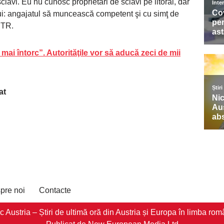
clavi. Eu nu cunosc proprietari de sclavi pe litoral, dar
lui: angajatul să muncească competent şi cu simţ de
FPTR.
mai întorc”. Autorităţile vor să aducă zeci de mii
at
pre noi
Contacte
stria – Știri de ultimă oră din Austria și Europa în limba româ