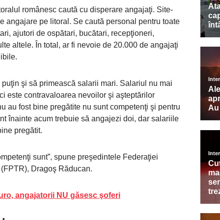
itoralul românesc caută cu disperare angajaţi. Site-
 de angajare pe litoral. Se caută personal pentru toate
ari, ajutori de ospătari, bucătari, recepţioneri,
 multe altele. În total, ar fi nevoie de 20.000 de angajaţi
ibile.
puţin şi să primească salarii mari. Salariul nu mai
i este contravaloarea nevoilor şi aşteptărilor
nu au fost bine pregătite nu sunt competenţi şi pentru
 înainte acum trebuie să angajezi doi, dar salariile
bine pregătit.
competenţi sunt”, spune preşedintele Federaţiei
c (FPTR), Dragoş Răducan.
uro, angajatorii NU găsesc şoferi