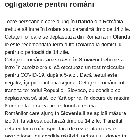
ogligatorie pentru români
Toate persoanele care ajung în
Irland
a din România
trebuie să intre în izolare sau carantină timp de 14 zile.
Cetățenilor care se deplasează din România în
Oland
a
le este recomandată ferm auto-izolarea la domiciliu
pentru o perioadă de 14 zile.
Cetăţenii români care sosesc în
Slovacia
trebuie să
intre în autoizolare şi să efectueze un test molecular
pentru COVID-19, după a 5-a zi. Dacă testul este
negativ, îşi pot continua sejurul. Cetăţenii români pot
tranzita teritoriul Republicii Slovace, cu condiţia ca
deplasarea să aibă loc fără oprire, în decurs de maxim
8 ore de la intrarea pe teritoriul acesteia.
Românilor care ajung în
Slovenia
li se aplică măsura
izolării la adresa declarată timp de 14 zile. Tranzitul
cetățenilor români spre țara de rezidență nu este
restricționat, cu condiția părăsirii teritoriului sloven în