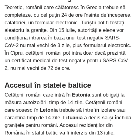
Teoretic, românii care călătoresc în Grecia trebuie să
completeze, cu cel puțin 24 de ore înainte de începerea
călătoriei, un formular electronic. Turiștii pot fi testați
aleatoriu la granițe. Din 15 iulie, autoritățile elene vor
condiționa intrarea în baza unui test negativ SARS-
CoV-2 nu mai vechi de 3 zile, plus formularul electronic.
În Cipru, cetățenii români pot intra doar dacă prezintă
un certificat medical de test negativ pentru SARS-CoV-
2, nu mai vechi de 72 de ore.
Accesul în statele baltice
Cetățenii români care intră în
Estonia
sunt obligați la
măsura autoizolării timp de 14 zile. Cetățenii români
care sosesc în
Letonia
trebuie să intre în izolare sau
carantină timp de 14 zile.
Lituania
a decis să-și închidă
granițele pentru români. Accesul rezidenților din
România în statul baltic va fi interzis din 13 iulie.