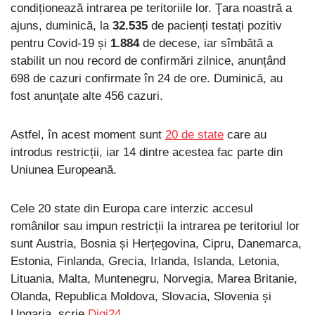
condiționează intrarea pe teritoriile lor. Ţara noastră a
ajuns, duminică, la
32.535
de pacienți testați pozitiv
pentru Covid-19 și
1.884
de decese, iar sîmbătă a
stabilit un nou record de confirmări zilnice, anunțând
698 de cazuri confirmate în 24 de ore. Duminică, au
fost anunţate alte 456 cazuri.
Astfel, în acest moment sunt
20 de state
care au
introdus restricții, iar 14 dintre acestea fac parte din
Uniunea Europeană.
Cele 20 state din Europa care interzic accesul
românilor sau impun restricții la intrarea pe teritoriul lor
sunt Austria, Bosnia și Herțegovina, Cipru, Danemarca,
Estonia, Finlanda, Grecia, Irlanda, Islanda, Letonia,
Lituania, Malta, Muntenegru, Norvegia, Marea Britanie,
Olanda, Republica Moldova, Slovacia, Slovenia și
Ungaria, scrie
Digi24
.