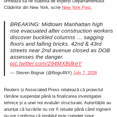
urmează să fie stabilită de experții Departamentului
Clădirilor din New York, scrie
New York Post.
BREAKING: Midtown Manhattan high
rise evacuated after construction workers
discover buckled columns … sagging
floors and falling bricks. 42nd & 43rd
streets near 2nd avenue closed as DOB
assesses the danger.
pic.twitter.com/294MXBdkeY
— Steven Bognar (@Bogs4NY)
July 7, 2026
Reuters și Associated Press relatează că proiectul
rămâne suspendat până la finalizarea investigației
tehnice și a unei noi evaluări structurale. Autoritățile au
anunțat că lucrările nu vor fi reluate până când inginerii
nu vor confirma că imobilul este complet sigur.