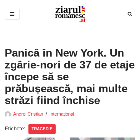
Sari
la
conținut
Panică în New York. Un
zgârie-nori de 37 de etaje
începe să se
prăbușească, mai multe
străzi fiind închise
Andrei Cristian
Internațional
Etichete:
TRAGEDIE