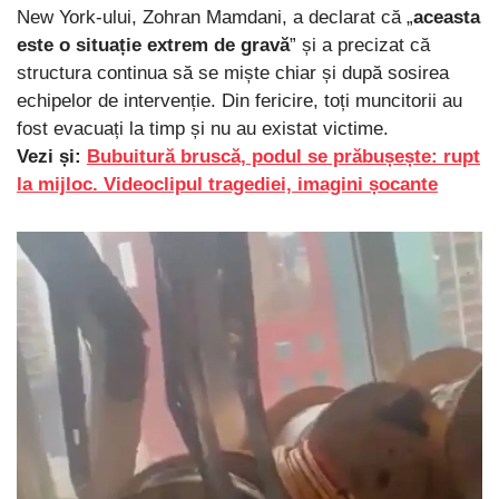
New York-ului, Zohran Mamdani, a declarat că „
aceasta
este o situație extrem de gravă
” și a precizat că
structura continua să se miște chiar și după sosirea
echipelor de intervenție. Din fericire, toți muncitorii au
fost evacuați la timp și nu au existat victime.
Vezi și:
Bubuitură bruscă, podul se prăbușește: rupt
la mijloc. Videoclipul tragediei, imagini șocante