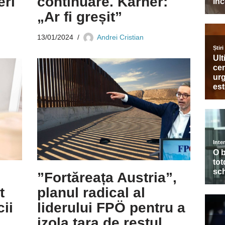
eri
continuare. Karner:
„Ar fi greșit”
13/01/2024
Andrei Cristian
”Fortăreața Austria”,
t
planul radical al
ii
liderului FPÖ pentru a
izola țara de restul