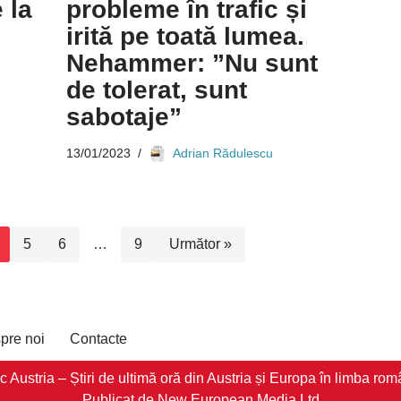
 la
probleme în trafic și
irită pe toată lumea.
Nehammer: ”Nu sunt
de tolerat, sunt
sabotaje”
13/01/2023
Adrian Rădulescu
5
6
…
9
Următor »
pre noi
Contacte
stria – Știri de ultimă oră din Austria și Europa în limba româ
Publicat de New European Media Ltd