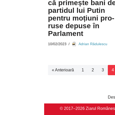
că primește bani de
partidul lui Putin
pentru moțiuni pro-
ruse depuse în
Parlament
10/02/2023
Adrian Rădulescu
« Anterioară
1
2
3
4
Des
© 2017–2026 Ziarul Românesc Au