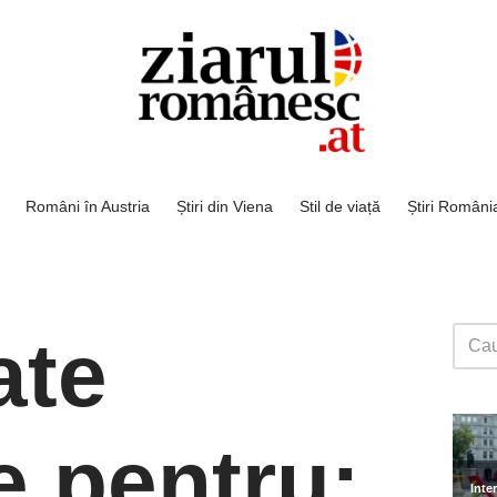
Români în Austria
Știri din Viena
Stil de viață
Știri Români
ate
e pentru: