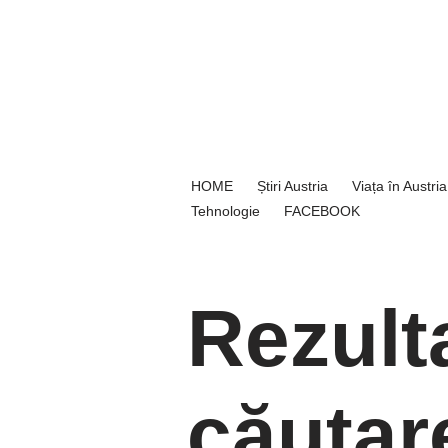
Sari
la
conținut
HOME
Știri Austria
Viața în Austria
Tehnologie
FACEBOOK
Rezult
căutar