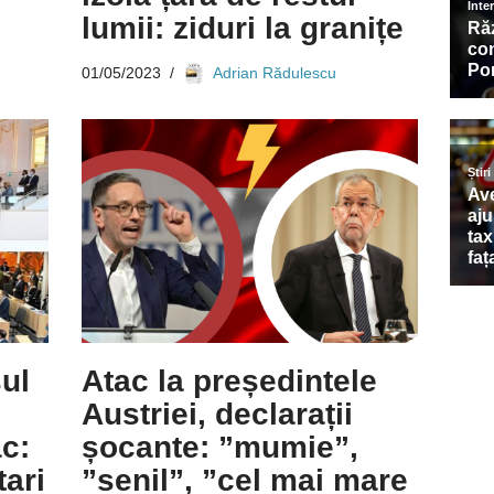
lumii: ziduri la granițe
01/05/2023
Adrian Rădulescu
ul
Atac la președintele
Austriei, declarații
c:
șocante: ”mumie”,
ari
”senil”, ”cel mai mare