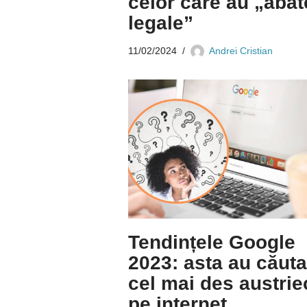
celor care au „abat
legale”
11/02/2024
Andrei Cristian
Tendințele Google
2023: asta au căuta
cel mai des austriec
pe internet