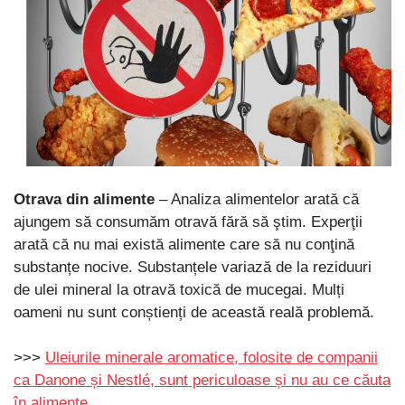
Otrava din alimente
– Analiza alimentelor arată că
ajungem să consumăm otravă fără să ştim. Experţii
arată că nu mai există alimente care să nu conţină
substanțe nocive. Substanțele variază de la reziduuri
de ulei mineral la otravă toxică de mucegai. Mulți
oameni nu sunt conștienți de această reală problemă.
>>>
Uleiurile minerale aromatice, folosite de companii
ca Danone și Nestlé, sunt periculoase și nu au ce căuta
în alimente