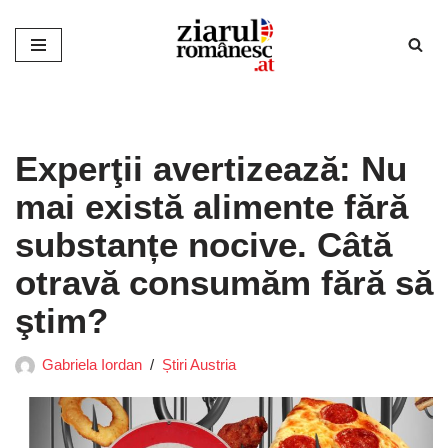
Sari
la
conținut
Experţii avertizează: Nu
mai există alimente fără
substanțe nocive. Câtă
otravă consumăm fără să
ştim?
Gabriela Iordan
Știri Austria