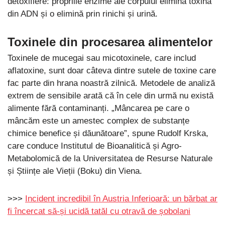
detoxifiere: propriile enzime ale corpului elimină toxina
din ADN și o elimină prin rinichi și urină.
Toxinele din procesarea alimentelor
Toxinele de mucegai sau micotoxinele, care includ
aflatoxine, sunt doar câteva dintre sutele de toxine care
fac parte din hrana noastră zilnică. Metodele de analiză
extrem de sensibile arată că în cele din urmă nu există
alimente fără contaminanți. „Mâncarea pe care o
mâncăm este un amestec complex de substanțe
chimice benefice și dăunătoare”, spune Rudolf Krska,
care conduce Institutul de Bioanalitică și Agro-
Metabolomică de la Universitatea de Resurse Naturale
și Științe ale Vieții (Boku) din Viena.
>>>
Incident incredibil în Austria Inferioară: un bărbat ar
fi încercat să-și ucidă tatăl cu otravă de șobolani