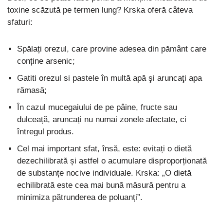
toxine scăzută pe termen lung? Krska oferă câteva
sfaturi:
Spălați orezul, care provine adesea din pământ care
conține arsenic;
Gatiti orezul si pastele în multă apă şi aruncaţi apa
rămasă;
În cazul mucegaiului de pe pâine, fructe sau
dulceață, aruncați nu numai zonele afectate, ci
întregul produs.
Cel mai important sfat, însă, este: evitați o dietă
dezechilibrată și astfel o acumulare disproporționată
de substanțe nocive individuale. Krska: „O dietă
echilibrată este cea mai bună măsură pentru a
minimiza pătrunderea de poluanți”.