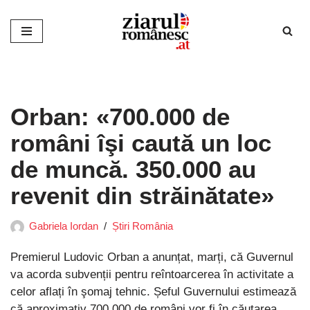
Sari
la
conținut
Orban: «700.000 de
români îşi caută un loc
de muncă. 350.000 au
revenit din străinătate»
Gabriela Iordan
Știri România
Premierul Ludovic Orban a anunțat, marți, că Guvernul
va acorda subvenții pentru reîntoarcerea în activitate a
celor aflați în şomaj tehnic. Șeful Guvernului estimează
că aproximativ 700.000 de români vor fi în căutarea