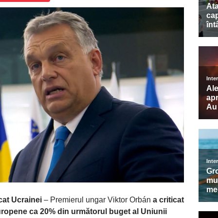
cat Ucrainei
– Premierul ungar Viktor Orbán
a criticat
opene ca 20% din următorul buget al Uniunii