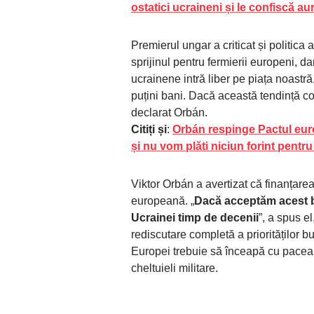
ostatici ucraineni și le confiscă au
Premierul ungar a criticat și politic
sprijinul pentru fermierii europeni, d
ucrainene intră liber pe piața noastră
puțini bani. Dacă această tendință co
declarat Orbán.
Citiți și
:
Orbán respinge Pactul eur
și nu vom plăti niciun forint pentru
Viktor Orbán a avertizat că finanțarea 
europeană. „
Dacă acceptăm acest b
Ucrainei timp de decenii
”, a spus e
rediscutare completă a priorităților b
Europei trebuie să înceapă cu pacea 
cheltuieli militare.