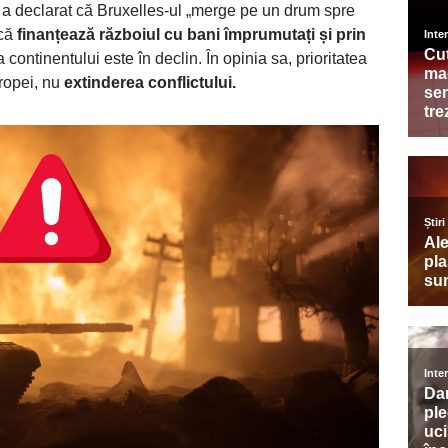
 a declarat că Bruxelles-ul „merge pe un drum spre
 că
finanțează războiul cu bani împrumutați și prin
 continentului este în declin. În opinia sa, prioritatea
uropei, nu
extinderea conflictului.