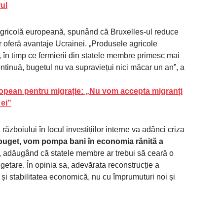
rul
a agricolă europeană, spunând că Bruxelles-ul reduce
ar oferă avantaje Ucrainei. „Produsele agricole
, în timp ce fermierii din statele membre primesc mai
ntinuă, bugetul nu va supraviețui nici măcar un an”, a
opean pentru migrație: „Nu vom accepta migranți
 ei”
războiului în locul investițiilor interne va adânci criza
uget, vom pompa bani în economia rănită a
l, adăugând că statele membre ar trebui să ceară o
ugetare. În opinia sa, adevărata reconstrucție a
și stabilitatea economică, nu cu împrumuturi noi și