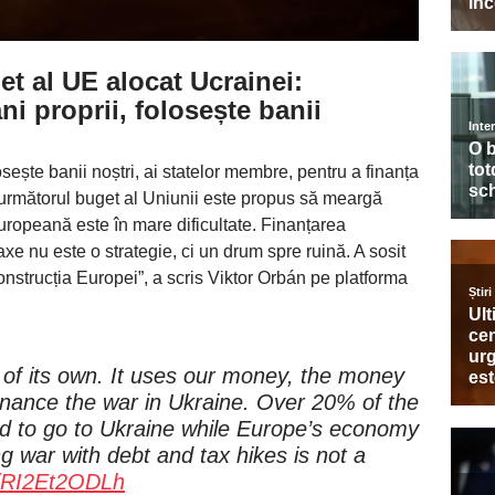
t al UE alocat Ucrainei
:
ni proprii, folosește banii
osește banii noștri, ai statelor membre, pentru a finanța
următorul buget al Uniunii este propus să meargă
uropeană este în mare dificultate. Finanțarea
taxe nu este o strategie, ci un drum spre ruină. A sosit
onstrucția Europei”, a scris Viktor Orbán pe platforma
of its own. It uses our money, the money
inance the war in Ukraine. Over 20% of the
d to go to Ukraine while Europe’s economy
ng war with debt and tax hikes is not a
m/RI2Et2ODLh