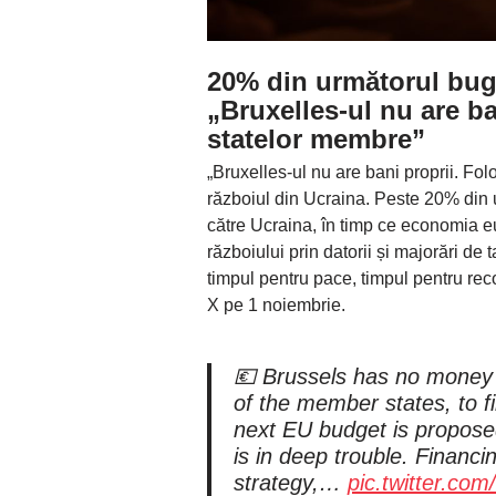
20% din următorul buge
„Bruxelles-ul nu are ba
statelor membre”
„Bruxelles-ul nu are bani proprii. Fol
războiul din Ucraina. Peste 20% din 
către Ucraina, în timp ce economia e
războiului prin datorii și majorări de 
timpul pentru pace, timpul pentru rec
X pe 1 noiembrie.
💶 Brussels has no money 
of the member states, to f
next EU budget is propose
is in deep trouble. Financi
strategy,…
pic.twitter.co