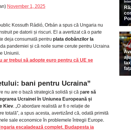
an)
November 1, 2025
l public Kossuth Rádió, Orbán a spus că Ungaria nu
uit pe datorii și riscuri. El a avertizat că o parte
ste deja consumată pentru
plata dobânzilor la
ada pandemiei și că noile sume cerute pentru Ucraina
e Uniunii.
 ar trebui să adopte euro pentru că UE se
tului: bani pentru Ucraina”
 nu are o bază strategică solidă și că p
are să
tegrarea Ucrainei în Uniunea Europeană și
re Kiev
. „O abordare realistă ar fi o relație de
 totală”, a spus acesta, avertizând că, odată primită
mele sale economice în problemele întregii Europe.
 Ungaria escaladează complet. Budapesta ia