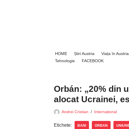
Sari
la
conținut
HOME
Știri Austria
Viața în Austria
Tehnologie
FACEBOOK
Orbán: „20% din u
alocat Ucrainei, e
Andrei Cristian
Internațional
Etichete:
BANI
ORBAN
UNIUN