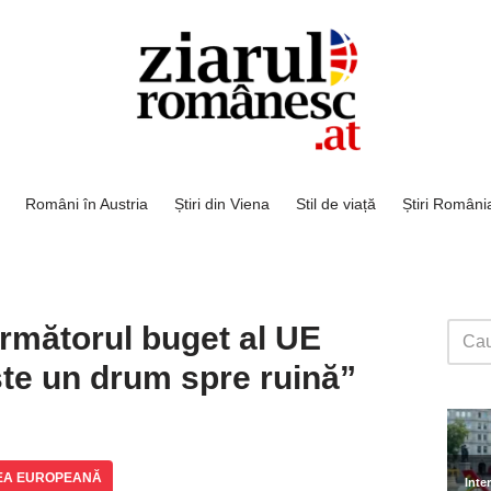
Români în Austria
Știri din Viena
Stil de viață
Știri Români
rmătorul buget al UE
ste un drum spre ruină”
EA EUROPEANĂ