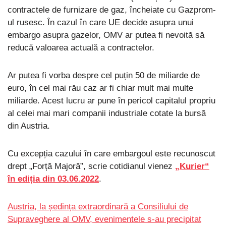
contractele de furnizare de gaz, încheiate cu Gazprom-
ul rusesc. În cazul în care UE decide asupra unui
embargo asupra gazelor, OMV ar putea fi nevoită să
reducă valoarea actuală a contractelor.
Ar putea fi vorba despre cel puțin 50 de miliarde de
euro, în cel mai rău caz ar fi chiar mult mai multe
miliarde. Acest lucru ar pune în pericol capitalul propriu
al celei mai mari companii industriale cotate la bursă
din Austria.
Cu excepția cazului în care embargoul este recunoscut
drept „Forță Majoră”, scrie cotidianul vienez
„Kurier“
în ediția din 03.06.2022
.
Austria, la ședința extraordinară a Consiliului de
Supraveghere al OMV, evenimentele s-au precipitat