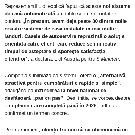
Reprezentanții Lidl explică faptul că aceste
noi sisteme
de casă automatizată
au dublu scop: securitate și
confort. „
În prezent, avem deja peste 80 dintre noile
noastre sisteme de casă instalate în mai multe
landuri. Casele de autoservire reprezintă o soluție
orientată către client, care reduce semnificativ
timpul de așteptare și sporește satisfacția
clienților
”, a declarat Lidl Austria pentru
5 Minuten
.
Compania subliniază că sistemul oferă o
„alternativă
atractivă pentru cumpărăturile rapide și simple”
,
adăugând că
extinderea la nivel național se
desfășoară „pas cu pas”
. Deși inițial se vorbea despre
o
implementare completă până în 2028
, Lidl nu a
confirmat un termen concret.
Pentru moment,
clienții trebuie să se obișnuiască cu