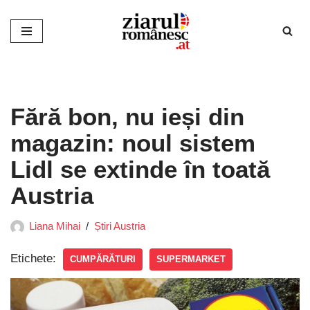
Sari
la
conținut
Fără bon, nu ieși din
magazin: noul sistem
Lidl se extinde în toată
Austria
Liana Mihai
Știri Austria
Etichete:
CUMPĂRĂTURI
SUPERMARKET