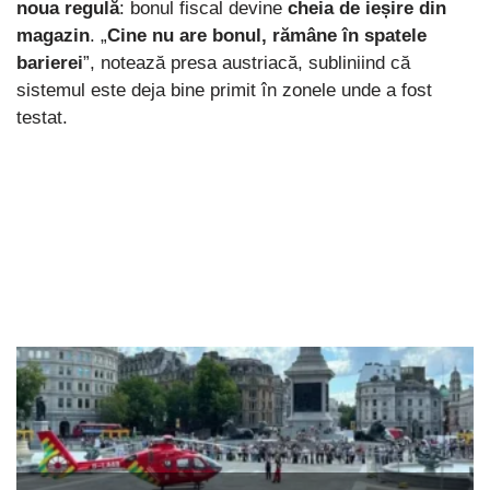
noua regulă
: bonul fiscal devine
cheia de ieșire din
magazin
. „
Cine nu are bonul, rămâne în spatele
barierei
”, notează presa austriacă, subliniind că
sistemul este deja bine primit în zonele unde a fost
testat.