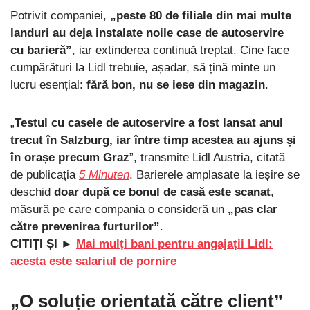
Potrivit companiei,
„peste 80 de filiale din mai multe
landuri au deja instalate noile case de autoservire
cu barieră”
, iar extinderea continuă treptat. Cine face
cumpărături la Lidl trebuie, așadar, să țină minte un
lucru esențial:
fără bon, nu se iese din magazin
.
„
Testul cu casele de autoservire a fost lansat anul
trecut în Salzburg, iar între timp acestea au ajuns și
în orașe precum Graz
”, transmite Lidl Austria, citată
de publicația
5 Minuten
. Barierele amplasate la ieșire se
deschid
doar după ce bonul de casă este scanat
,
măsură pe care compania o consideră un
„pas clar
către prevenirea furturilor”
.
CITIȚI ȘI ►
Mai mulți bani pentru angajații Lidl:
acesta este salariul de pornire
„O soluție orientată către client”