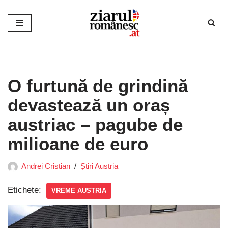
Sari
la
conținut
O furtună de grindină
devastează un oraș
austriac – pagube de
milioane de euro
Andrei Cristian
Știri Austria
Etichete:
VREME AUSTRIA