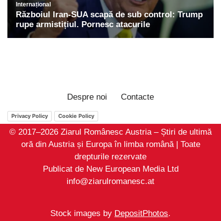
Despre noi
Contacte
Privacy Policy
Cookie Policy
© 2017–2026 Ziarul Românesc Austria – Știri de ultimă
oră din Austria și Europa în limba română | Toate
drepturile rezervate
Publicat de New European Media Ltd
info@ziarulromanesc.at
Stock images by
DepositPhotos
.