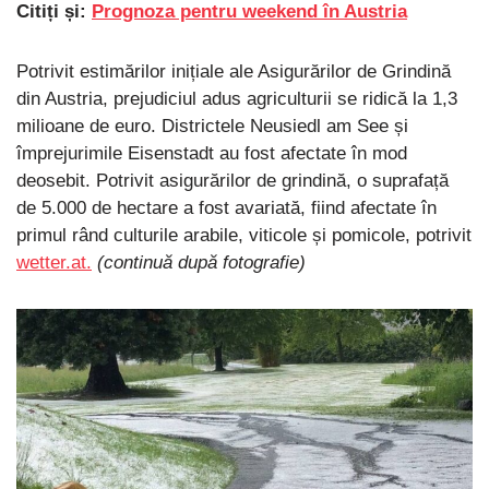
Citiți și:
Prognoza pentru weekend în Austria
Potrivit estimărilor inițiale ale Asigurărilor de Grindină
din Austria, prejudiciul adus agriculturii se ridică la 1,3
milioane de euro. Districtele Neusiedl am See și
împrejurimile Eisenstadt au fost afectate în mod
deosebit. Potrivit asigurărilor de grindină, o suprafață
de 5.000 de hectare a fost avariată, fiind afectate în
primul rând culturile arabile, viticole și pomicole, potrivit
wetter.at.
(continuă după fotografie)