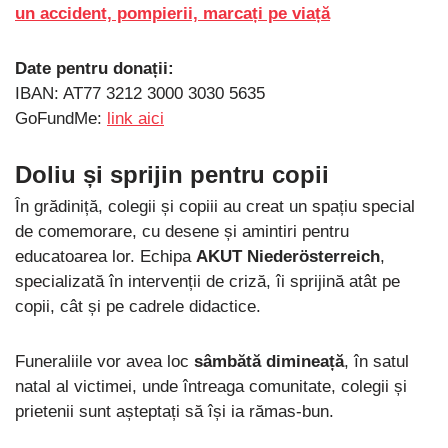
un accident, pompierii, marcați pe viață
Date pentru donații:
IBAN: AT77 3212 3000 3030 5635
GoFundMe:
link aici
Doliu și sprijin pentru copii
În grădiniță, colegii și copiii au creat un spațiu special
de comemorare, cu desene și amintiri pentru
educatoarea lor. Echipa
AKUT Niederösterreich
,
specializată în intervenții de criză, îi sprijină atât pe
copii, cât și pe cadrele didactice.
Funeraliile vor avea loc
sâmbătă dimineață
, în satul
natal al victimei, unde întreaga comunitate, colegii și
prietenii sunt așteptați să își ia rămas-bun.