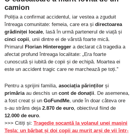
camion
Poliția a confirmat accidentul, iar vestea a zguduit
întreaga comunitate: femeia, care era și
directoarea
grădiniței locale
, lasă în urmă partenerul de viață și
cinci copii
, unii dintre ei de vârstă foarte mică.
Primarul
Florian Hinteregger
a declarat că tragedia a
afectat profund întreaga localitate: „Era foarte
cunoscută și iubită de copii și de echipă. Moartea ei
este un accident tragic care ne marchează pe toți.”
Pentru a sprijini familia,
asociația părinților
și
primăria
au deschis un
cont de donații
. De asemenea,
a fost creat și un
GoFundMe
, unde în doar câteva ore
s-au strâns deja
2.870 de euro
, obiectivul fiind de
12.000 de euro
.
>>> Citiți și:
Tragedie șocantă la volanul unei mașini
Tesla: un bărbat și doi copii au murit arși de vii într-