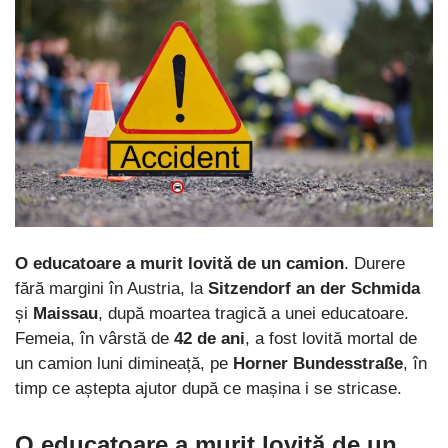
O educatoare a murit lovită de un camion
. Durere
fără margini în Austria, la
Sitzendorf an der Schmida
și
Maissau
, după moartea tragică a unei educatoare.
Femeia, în vârstă de
42 de ani
, a fost lovită mortal de
un camion luni dimineață, pe
Horner Bundesstraße
, în
timp ce aștepta ajutor după ce mașina i se stricase.
O educatoare a murit lovită de un