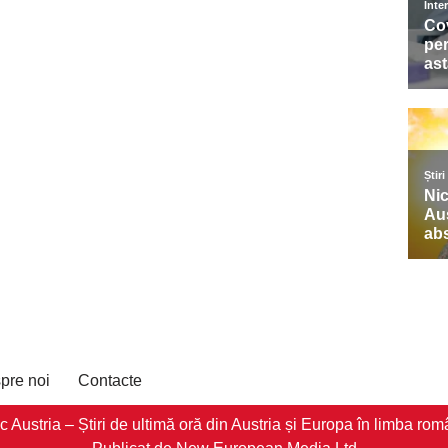
pre noi
Contacte
stria – Știri de ultimă oră din Austria și Europa în limba româ