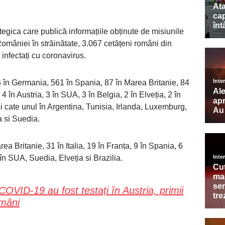
egica care publică informațiile obținute de misiunile
României în străinătate, 3.067 cetățeni români din
i infectați cu coronavirus.
6 în Germania, 561 în Spania, 87 în Marea Britanie, 84
4 în Austria, 3 în SUA, 3 în Belgia, 2 în Elveția, 2 în
si cate unul în Argentina, Tunisia, Irlanda, Luxemburg,
a si Suedia.
ea Britanie, 31 în Italia, 19 în Franța, 9 în Spania, 6
în SUA, Suedia, Elveția si Brazilia.
 COVID-19 au fost testați în Austria, primii
ămâni