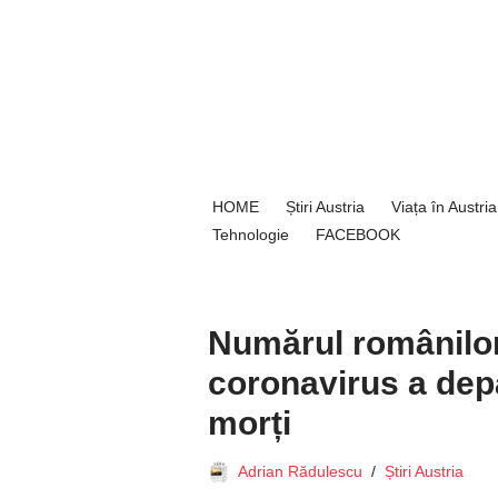
Sari
la
conținut
HOME
Știri Austria
Viața în Austria
Tehnologie
FACEBOOK
Numărul românilor 
coronavirus a depă
morți
Adrian Rădulescu
Știri Austria