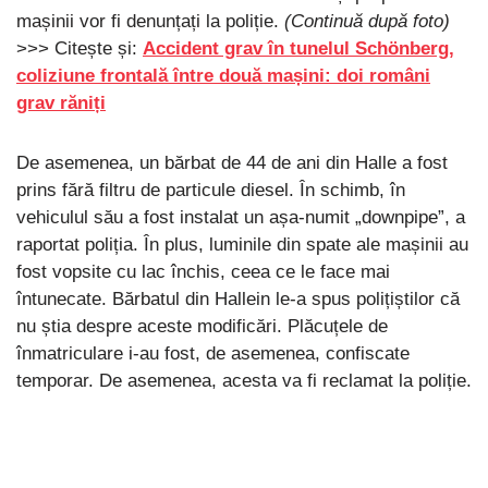
mașinii vor fi denunțați la poliție.
(Continuă după foto)
>>> Citește și:
Accident grav în tunelul Schönberg,
coliziune frontală între două mașini: doi români
grav răniți
De asemenea, un bărbat de 44 de ani din Halle a fost
prins fără filtru de particule diesel. În schimb, în
vehiculul său a fost instalat un așa-numit „downpipe”, a
raportat poliția. În plus, luminile din spate ale mașinii au
fost vopsite cu lac închis, ceea ce le face mai
întunecate. Bărbatul din Hallein le-a spus polițiștilor că
nu știa despre aceste modificări. Plăcuțele de
înmatriculare i-au fost, de asemenea, confiscate
temporar. De asemenea, acesta va fi reclamat la poliție.