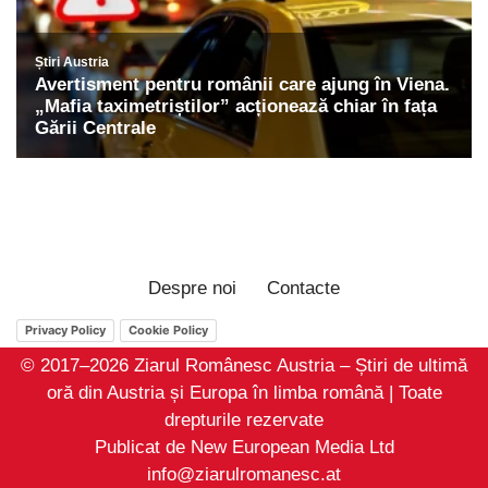
Despre noi
Contacte
Privacy Policy
Cookie Policy
© 2017–2026 Ziarul Românesc Austria – Știri de ultimă
oră din Austria și Europa în limba română | Toate
drepturile rezervate
Publicat de New European Media Ltd
info@ziarulromanesc.at