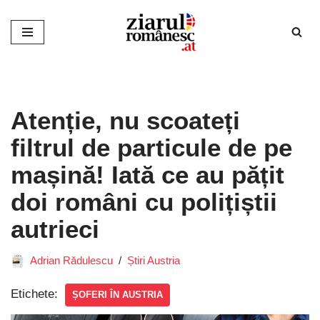
Sari
la
conținut
Atenție, nu scoateți
filtrul de particule de pe
mașină! Iată ce au pățit
doi români cu polițiștii
autrieci
Adrian Rădulescu
Știri Austria
Etichete:
ȘOFERI ÎN AUSTRIA