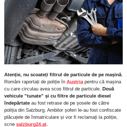
Atenție, nu scoateți filtrul de particule de pe mașină
.
Români raportați de poliție în
Austria
pentru că mașina
cu care circulau avea scos filtrul de particule.
Două
vehicule ”tunate” și cu filtre de particule diesel
îndepărtate
au fost retrase de pe șosele de către
poliția din Salzburg. Ambilor șoferi le-au fost confiscate
plăcuțele de înmatriculare și vor fi reclamați la poliție,
scrie
salzburg24.at
.