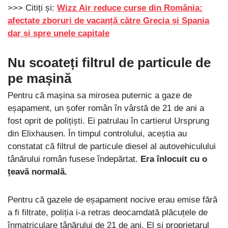
>>> Citiți și:
Wizz Air reduce curse din România:
afectate zboruri de vacanță către Grecia și Spania
dar și spre unele capitale
Nu scoateți filtrul de particule de
pe mașină
Pentru că mașina sa mirosea puternic a gaze de
eșapament, un șofer român în vârstă de 21 de ani a
fost oprit de polițiști. Ei patrulau în cartierul Ursprung
din Elixhausen. În timpul controlului, aceștia au
constatat că filtrul de particule diesel al autovehiculului
tânărului român fusese îndepărtat.
Era înlocuit cu o
țeavă normală.
Pentru că gazele de eșapament nocive erau emise fără
a fi filtrate, poliția i-a retras deocamdată plăcuțele de
înmatriculare tânărului de 21 de ani. El și proprietarul