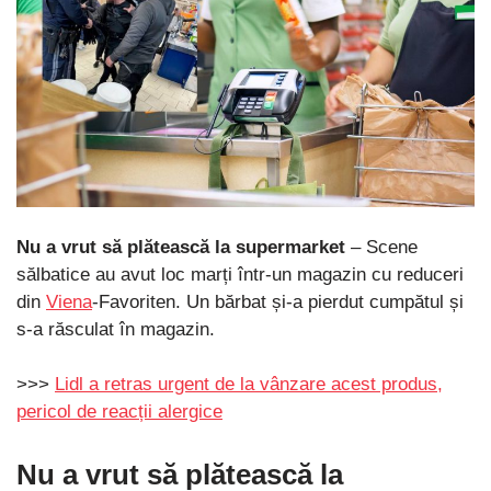
Nu a vrut să plătească la supermarket
– Scene
sălbatice au avut loc marți într-un magazin cu reduceri
din
Viena
-Favoriten. Un bărbat și-a pierdut cumpătul și
s-a răsculat în magazin.
>>>
Lidl a retras urgent de la vânzare acest produs,
pericol de reacții alergice
Nu a vrut să plătească la