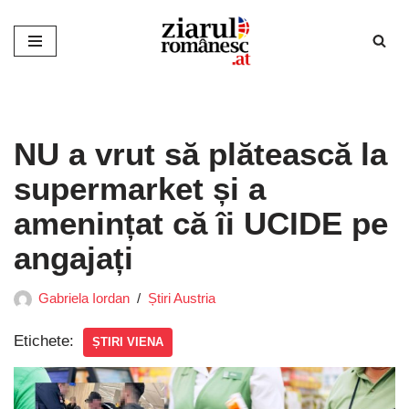
Sari
la
conținut
NU a vrut să plătească la
supermarket și a
amenințat că îi UCIDE pe
angajați
Gabriela Iordan
Știri Austria
Etichete:
ȘTIRI VIENA