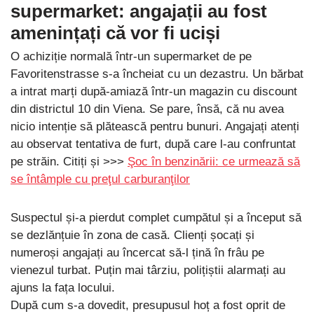
supermarket: angajații au fost
amenințați că vor fi uciși
O achiziție normală într-un supermarket de pe
Favoritenstrasse s-a încheiat cu un dezastru. Un bărbat
a intrat marți după-amiază într-un magazin cu discount
din districtul 10 din Viena. Se pare, însă, că nu avea
nicio intenție să plătească pentru bunuri. Angajați atenți
au observat tentativa de furt, după care l-au confruntat
pe străin. Citiți și >>>
Şoc în benzinării: ce urmează să
se întâmple cu preţul carburanţilor
Suspectul și-a pierdut complet cumpătul și a început să
se dezlănțuie în zona de casă. Clienți șocați și
numeroși angajați au încercat să-l țină în frâu pe
vienezul turbat. Puțin mai târziu, polițiștii alarmați au
ajuns la fața locului.
După cum s-a dovedit, presupusul hoț a fost oprit de