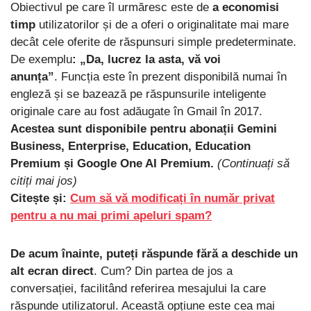
Obiectivul pe care îl urmăresc este de
a economisi
timp
utilizatorilor și de a oferi o originalitate mai mare
decât cele oferite de răspunsuri simple predeterminate.
De exemplu
: „Da, lucrez la asta, vă voi
anunța”
. Funcția este în prezent disponibilă numai în
engleză și se bazează pe răspunsurile inteligente
originale care au fost adăugate în Gmail în 2017.
Acestea sunt disponibile pentru abonații Gemini
Business, Enterprise, Education, Education
Premium și Google One AI Premium.
(Continuați să
citiți mai jos)
Citește și:
Cum să vă modificați în număr privat
pentru a nu mai primi apeluri spam?
De acum înainte, puteți răspunde fără a deschide un
alt ecran direct
. Cum? Din partea de jos a
conversației, facilitând referirea mesajului la care
răspunde utilizatorul. Această opțiune este cea mai