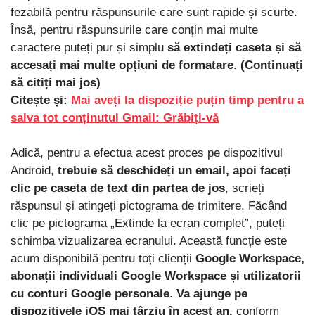
fezabilă pentru răspunsurile care sunt rapide și scurte.
Însă, pentru răspunsurile care conțin mai multe
caractere puteți pur și simplu
să extindeți caseta și să
accesați mai multe opțiuni de formatare
.
(Continuați
să citiți mai jos)
Citește și:
Mai aveți la dispoziție puțin timp pentru a
salva tot conținutul Gmail: Grăbiți-vă
Adică, pentru a efectua acest proces pe dispozitivul
Android,
trebuie să deschideți un email, apoi faceți
clic pe caseta de text din partea de jos
, scrieți
răspunsul și atingeți pictograma de trimitere. Făcând
clic pe pictograma „Extinde la ecran complet”, puteți
schimba vizualizarea ecranului. Această funcție este
acum disponibilă pentru toți clienții
Google Workspace,
abonații individuali Google Workspace și utilizatorii
cu conturi Google personale
.
Va ajunge pe
dispozitivele iOS mai târziu în acest an,
conform