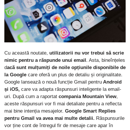
Cu această noutate,
utilizatorii nu vor trebui să scrie
nimic pentru a răspunde unui email
. Asta, bineînțeles
d
acă sunt mulțumiți de noile opțiunile disponibile de
la Google
care oferă un plus de detaliu și originalitate.
Google lansează o nouă funcție Gmail pentru
Android
și iOS,
care va adapta răspunsuri inteligente la email-
uri. După cum a raportat
compania Mountain View
,
aceste răspunsuri vor fi mai detaliate pentru a reflecta
mai bine intenția mesajelor.
Google Smart Replies
pentru Gmail va avea mai multe detalii.
Răspunsurile
vor ține cont de întregul fir de mesaje care apar în