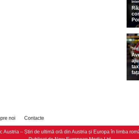
pre noi
Contacte
stria – Știri de ultimă oră din Austria și Europa în limba româ