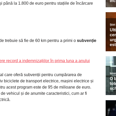
și până la 1.800 de euro pentru stațiile de încărcare
de trebuie să fie de 60 km pentru a primi o
subvenție
tere record a indemnizațiilor în prima luna a anului
l care oferă subvenții pentru cumpărarea de
iv biciclete de transport electrice, mașini electrice și
tru acest program este de 95 de milioane de euro.
 de vehicul și de anumite caracteristici, cum ar fi
trică.