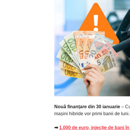
Nouă finanțare din 30 ianuarie
– Cum
mașini hibride vor primi banii de luni.
➡
1.000 de euro, injecție de bani în