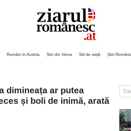
Români în Austria
Știri din Viena
Stil de viață
Știri Români
 dimineața ar putea
eces și boli de inimă, arată