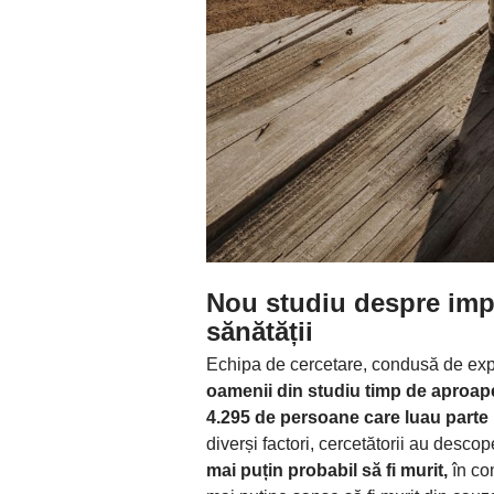
Nou studiu despre impa
sănătății
Echipa de cercetare, condusă de expe
oamenii din studiu timp de aproap
4.295 de persoane care luau parte l
diverși factori, cercetătorii au descop
mai puțin probabil să fi murit,
în co