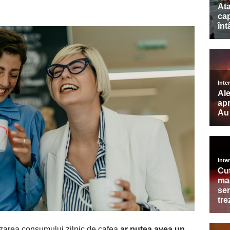
zarea consumului zilnic de cafea
ar putea avea un