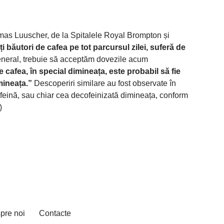
homas Luuscher, de la Spitalele Royal Brompton și
i băutori de cafea pe tot parcursul zilei, suferă de
general, trebuie să acceptăm dovezile acum
cafea, în special dimineața, este probabil să fie
imineața.”
Descoperiri similare au fost observate în
ofeină, sau chiar cea decofeinizată dimineața, conform
o)
pre noi
Contacte