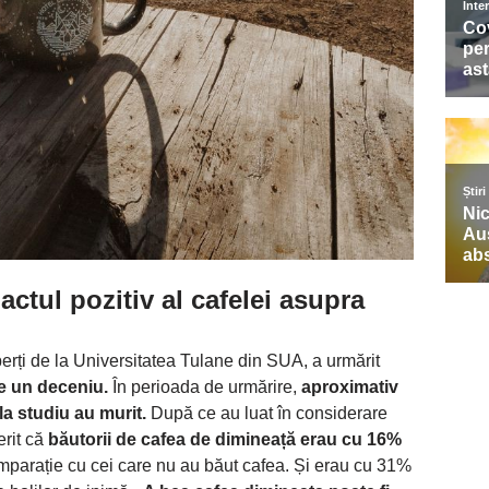
ctul pozitiv al cafelei asupra
rți de la Universitatea Tulane din SUA, a urmărit
e un deceniu.
În perioada de urmărire,
aproximativ
a studiu au murit.
După ce au luat în considerare
erit că
băutorii de cafea de dimineață erau cu 16%
mparație cu cei care nu au băut cafea. Și erau cu 31%