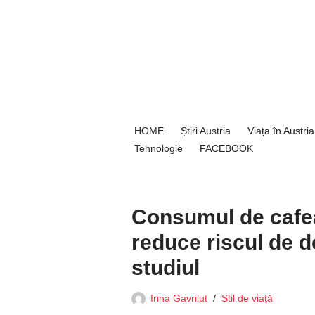
Sari
la
conținut
HOME
Știri Austria
Viața în Austria
Tehnologie
FACEBOOK
Consumul de cafea
reduce riscul de d
studiul
Irina Gavrilut
Stil de viață