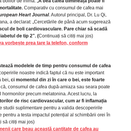
 bolilor de inimă. „
A bea cafea dimineața poate fi
ortalitate.
Comparativ cu consumul de cafea mai
uropean Heart Journal
. Autorul principal, Dr. Lu Qi,
iana, a declarat: „Cercetările de până acum sugerează
scul de boli cardiovasculare. Pare chiar să scadă
iabetul de tip 2”. (
Continuați să citiți mai jos)
 vorbește prea tare la telefon, conform
estează modelele de timp pentru consumul de cafea
operirile noastre indică faptul că nu este important
ă bei
, ci momentul din zi în care o bei, este foarte
te că, consumul de cafea după-amiaza sau seara poate
lul hormonilor precum melatonina. Acest lucru, la
torilor de risc cardiovascular, cum ar fi inflamația
e studii suplimentare pentru a valida descoperirile
 pentru a testa impactul potențial al schimbării orei în
să citiți mai jos)
enii care beau această cantitate de cafea au