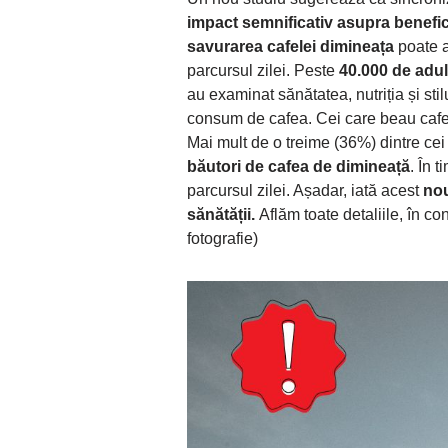
impact semnificativ asupra benefic
savurarea cafelei dimineața
poate a
parcursul zilei. Peste
40.000 de adu
au examinat sănătatea, nutriția și sti
consum de cafea. Cei care beau cafea
Mai mult de o treime (36%) dintre cei 
băutori de cafea de dimineață
. În 
parcursul zilei. Așadar, iată acest
nou
sănătății.
Aflăm toate detaliile, în con
fotografie)