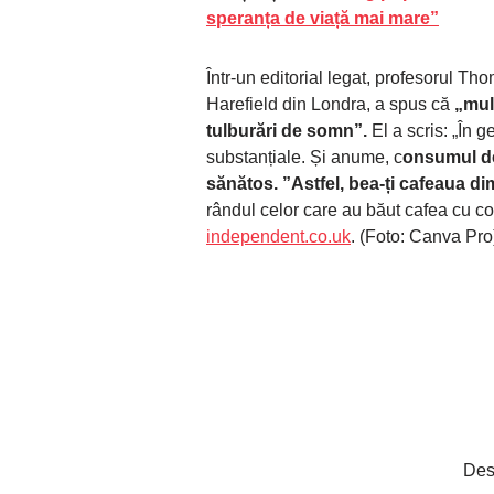
speranța de viață mai mare”
Într-un editorial legat, profesorul T
Harefield din Londra, a spus că
„mulț
tulburări de somn”.
El a scris: „În 
substanțiale. Și anume, c
onsumul de 
sănătos. ”Astfel, bea-ți cafeaua d
rândul celor care au băut cafea cu c
independent.co.uk
. (Foto: Canva Pr
Des