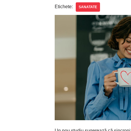
Etichete:
SANATATE
Un nou studiu sugerează că sincroni