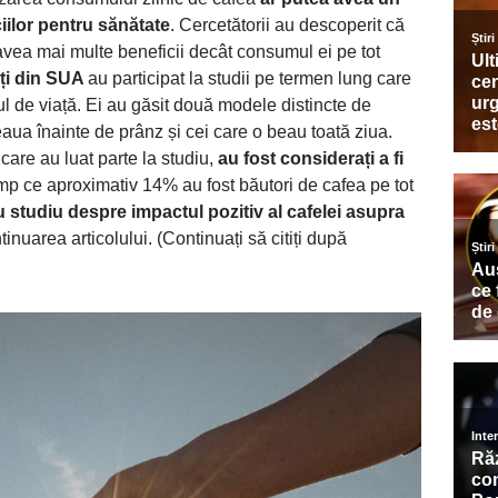
iilor pentru sănătate
. Cercetătorii au descoperit că
vea mai multe beneficii decât consumul ei pe tot
lți din SUA
au participat la studii pe termen lung care
lul de viață. Ei au găsit două modele distincte de
ua înainte de prânz și cei care o beau toată ziua.
care au luat parte la studiu,
au fost considerați a fi
timp ce aproximativ 14% au fost băutori de cafea pe tot
 studiu despre impactul pozitiv al cafelei asupra
tinuarea articolului. (Continuați să citiți după