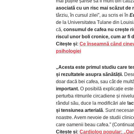
mai puține șanse să fi murit din cauza
asociată cu un risc mai scăzut de m
târziu, în cursul zilei”, au scris ei în
E
de la Universitatea Tulane din Louis
că,
consumul de cafea nu crește ri
riscul unor boli cronice, cum ar fi d
Citește și:
Ce înseamnă când cineva
psihologiei
„Acesta este primul studiu care t
și rezultatele asupra sănătății.
Desc
doar dacă bei cafea, sau cât de mult
important.
O posibilă explicație es
perturba ritmurile circadiene și nive
rândul său, duce la modificări ale f
ac
și tensiunea arterială
. Sunt necesar
noastre. Avem nevoie de studii clinice
care oamenii beau cafea.” (Continuați 
Citește și:
Cardiolog popular: „Oam